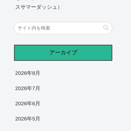
スサマーダッシュ）
アーカイブ
2026年8月
2026年7月
2026年6月
2026年5月