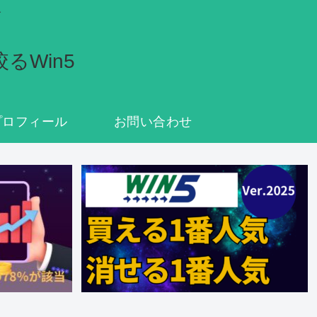
す
るWin5
プロフィール
お問い合わせ