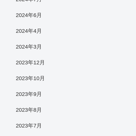
2024年6月
2024年4月
2024年3月
2023年12月
2023年10月
2023年9月
2023年8月
2023年7月