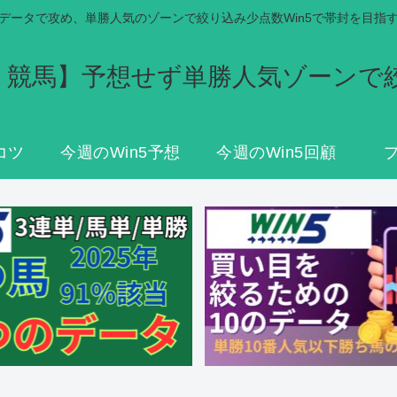
データで攻め、単勝人気のゾーンで絞り込み少点数Win5で帯封を目指
競馬】予想せず単勝人気ゾーンで絞
コツ
今週のWin5予想
今週のWin5回顧