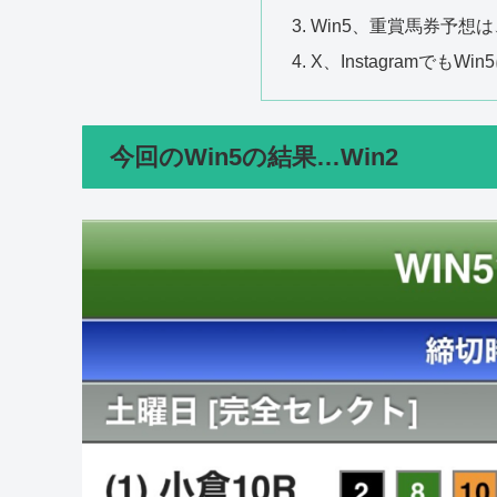
Win5、重賞馬券予想は
X、InstagramでもW
今回のWin5の結果…Win2