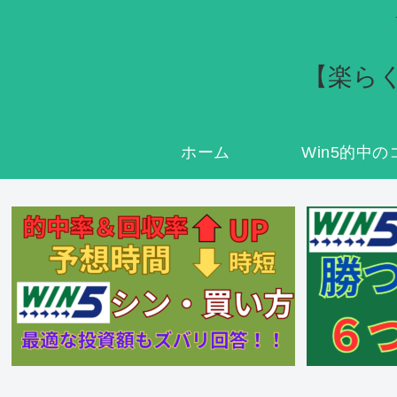
【楽らく
ホーム
Win5的中の