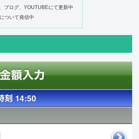
、ブログ、YOUTUBEにて更新中
in5について発信中