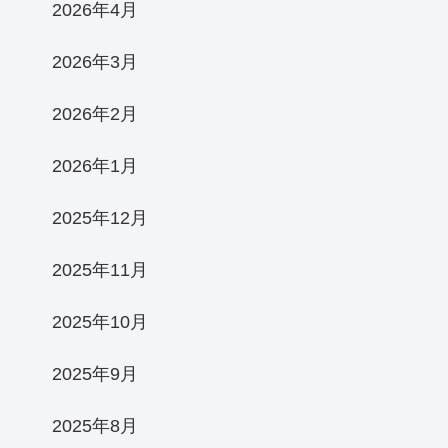
2026年4月
2026年3月
2026年2月
2026年1月
2025年12月
2025年11月
2025年10月
2025年9月
2025年8月