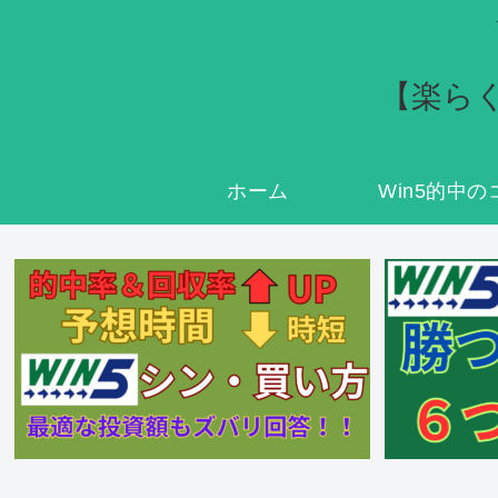
【楽らく
ホーム
Win5的中の