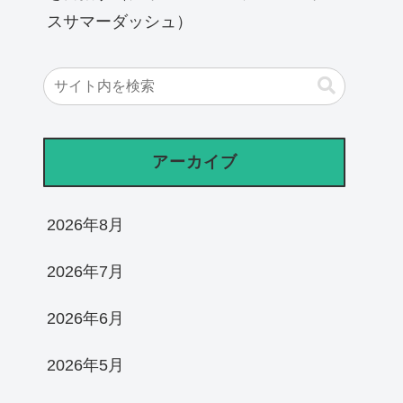
スサマーダッシュ）
アーカイブ
2026年8月
2026年7月
2026年6月
2026年5月