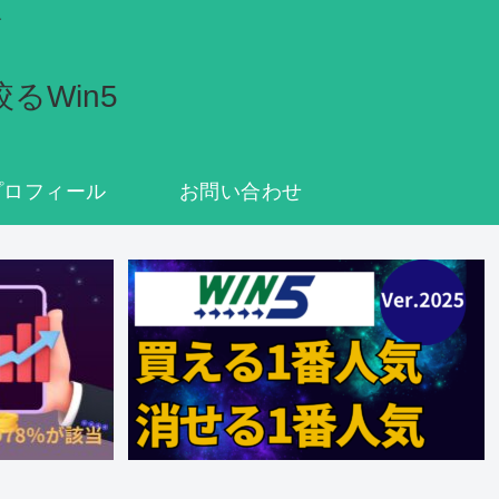
す
るWin5
プロフィール
お問い合わせ