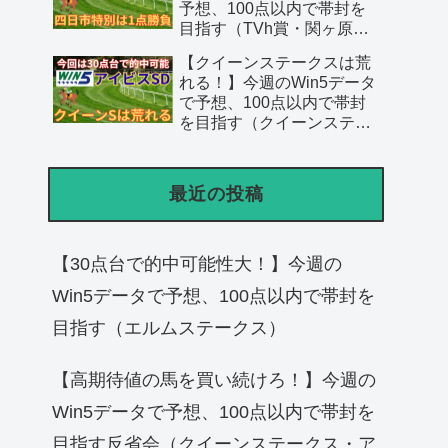
予想、100点以内で帯封を
目指す（TVh賞・関ヶ原ス
テークス・新潟日報賞）
【クイーンステークスは荒
れる！】今週のWin5データ
で予想、100点以内で帯封
を目指す（クイーンステー
クス・アイビスサマーダッ
シュ）
最近の投稿
【30点台で的中可能性大！】今週の
Win5データで予想、100点以内で帯封を
目指す（エルムステークス）
【高期待値の馬を買い続けろ！】今週の
Win5データで予想、100点以内で帯封を
目指す反省会（クイーンステークス・ア