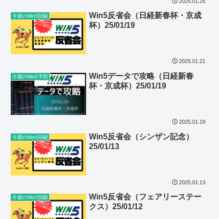
2025.01.25
Win5反省会（日経新春杯・京成
今週のWin5回顧
杯）25/01/19
2025.01.21
Win5データで攻略（日経新春
今週のWin5予想
杯・京成杯）25/01/19
2025.01.18
Win5反省会（シンザン記念）
今週のWin5回顧
25/01/13
2025.01.13
Win5反省会（フェアリーステー
今週のWin5回顧
クス）25/01/12