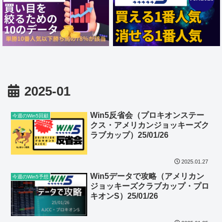
2025-01
Win5反省会（プロキオンステー
今週のWin5回顧
クス・アメリカンジョッキーズク
ラブカップ）25/01/26
2025.01.27
Win5データで攻略（アメリカン
今週のWin5予想
ジョッキーズクラブカップ・プロ
キオンS）25/01/26