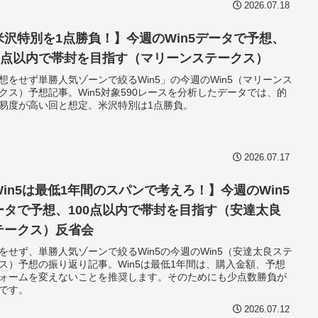
2026.07.18
米沢特別を1点勝負！】今週のWin5データで予想、
00点以内で帯封を目指す（マリーンステークス）
想をせず単勝人気ゾーンで絞るWin5」の今週のWin5（マリーンス
クス）予想記事。Win5対象590レースを分析したデータでは、的
易度が高い回と想定。米沢特別は1点勝負。
2026.07.17
Win5は最低1年間のスパンで考えろ！】今週のWin5
ータで予想、100点以内で帯封を目指す（安達太良
テークス）反省会
をせず、単勝人気ゾーンで絞るWin5の今週のWin5（安達太良ステ
ス）予想の振り返り記事。Win5は最低1年間は、購入金額、予想
ォームを変えないことを推奨します。そのためにも少点数勝負が
です。
2026.07.12