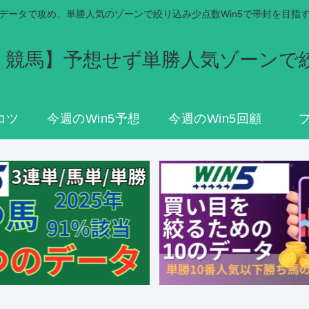
データで攻め、単勝人気のゾーンで絞り込み少点数Win5で帯封を目指
競馬】予想せず単勝人気ゾーンで絞
コツ
今週のWin5予想
今週のWin5回顧