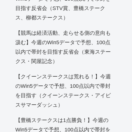
目指す反省会（STV賞、豊橋ステーク
ス、柳都ステークス）
【競馬は経済活動、走らせる側の意向も
汲む】今週のWin5データで予想、100点
以内で帯封を目指す反省会（東海ステー
クス・関屋記念）
【クイーンステークスは荒れる！】今週
のWin5データで予想、100点以内で帯封
を目指す（クイーンステークス・アイビ
スサマーダッシュ）
【豊橋ステークスは1点勝負！】今週の
Win5データで予想、100点以内で帯封を