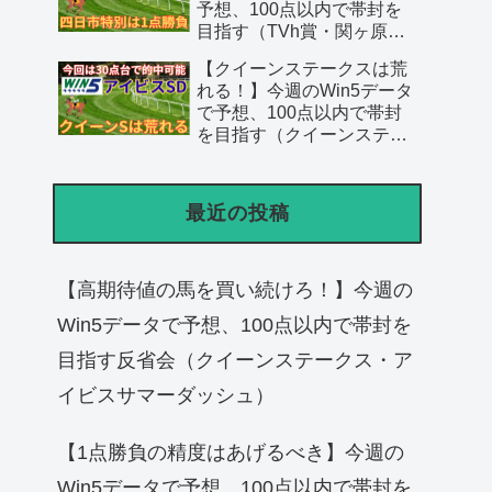
予想、100点以内で帯封を
目指す（TVh賞・関ヶ原ス
テークス・新潟日報賞）
【クイーンステークスは荒
れる！】今週のWin5データ
で予想、100点以内で帯封
を目指す（クイーンステー
クス・アイビスサマーダッ
シュ）
最近の投稿
【高期待値の馬を買い続けろ！】今週の
Win5データで予想、100点以内で帯封を
目指す反省会（クイーンステークス・ア
イビスサマーダッシュ）
【1点勝負の精度はあげるべき】今週の
Win5データで予想、100点以内で帯封を