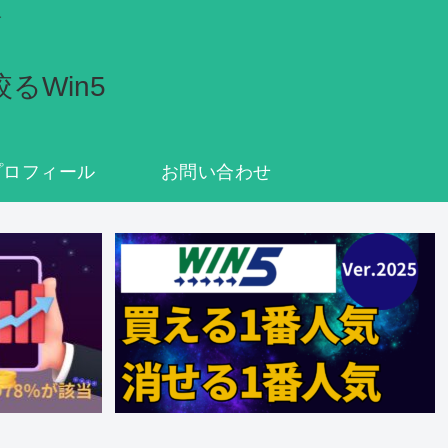
す
るWin5
プロフィール
お問い合わせ