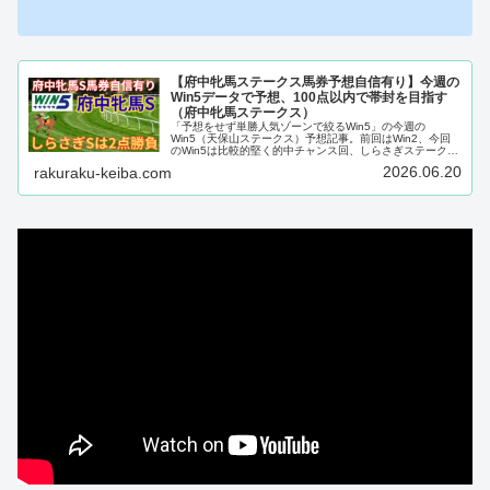
【府中牝馬ステークス馬券予想自信有り】今週の
Win5データで予想、100点以内で帯封を目指す
（府中牝馬ステークス）
「予想をせず単勝人気ゾーンで絞るWin5」の今週の
Win5（天保山ステークス）予想記事。前回はWin2、今回
のWin5は比較的堅く的中チャンス回、しらさぎステークス
は2点勝負
2026.06.20
rakuraku-keiba.com