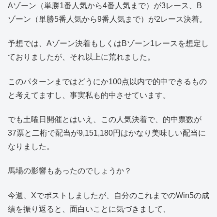
Aゾーン（単勝1番人気から4番人気まで）が3レース、B
ゾーン（単勝5番人気から9番人気まで）が2レース決着。
予想では、Aゾーン決着もしくはBゾーン1レースを想定し
ておりましたが、それ以上に荒れました。
このパターンまではどうにか100点以内で的中できるもの
と考えてますし、事実私も的中させています。
でも土曜日開催とはいえ、この人気決着で、的中票数が
37票と二桁で配当が9,151,180円はかなり美味しい配当に
なりました。
馬場の影響もあったのでしょうか？
今週、Xでポストしましたが、自分のこれまでのWin5の成
績を振り返ると、面白いことに気づきまして、