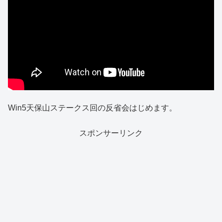
Win5天保山ステークス回の反省会はじめます。
スポンサーリンク