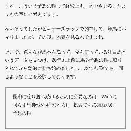
すが、こういう予想の軸って経験上も、的中させることよ
りも大事だと考えてます。
私もそうでしたがビギナーズラックで的中して、競馬にハ
マりましたが、その後、地獄を見るんですよね。
そこで、色んな競馬本を漁って、今も使っている注目馬と
いうデータを見つけ、20年以上前に馬券予想の軸に取り
入れてから急激に勝ち始めましたし、株でもFXでも、同
じようなことを経験しております。
長期に渡り勝ち続けるために必要なのは、Win5に
限らず馬券他のギャンブル、投資でも必須なのは
予想の軸