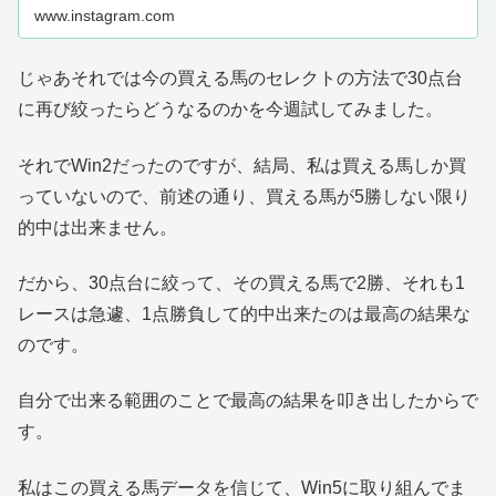
www.instagram.com
じゃあそれでは今の買える馬のセレクトの方法で30点台
に再び絞ったらどうなるのかを今週試してみました。
それでWin2だったのですが、結局、私は買える馬しか買
っていないので、前述の通り、買える馬が5勝しない限り
的中は出来ません。
だから、30点台に絞って、その買える馬で2勝、それも1
レースは急遽、1点勝負して的中出来たのは最高の結果な
のです。
自分で出来る範囲のことで最高の結果を叩き出したからで
す。
私はこの買える馬データを信じて、Win5に取り組んでま