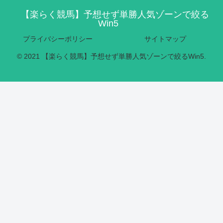
【楽らく競馬】予想せず単勝人気ゾーンで絞る
Win5
プライバシーポリシー
サイトマップ
© 2021 【楽らく競馬】予想せず単勝人気ゾーンで絞るWin5.