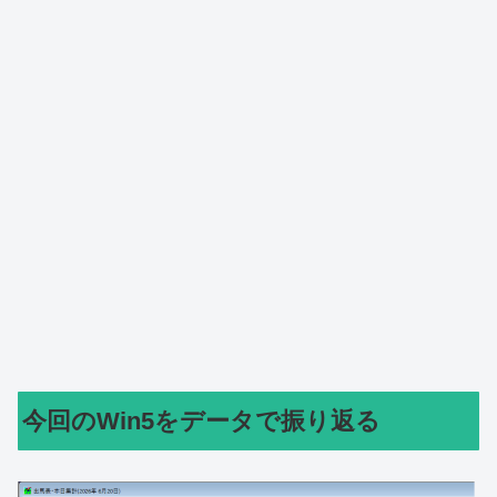
今回のWin5をデータで振り返る