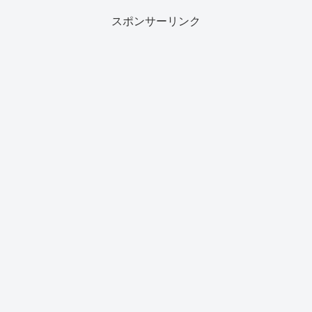
スポンサーリンク