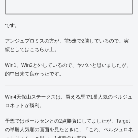
です。
アンジュプロミスの方が、前5走で2勝しているので、実
績としてはこちらが上。
Win1、Win2と外しているので、ヤバいと思いましたが、
的中出来て良かったです。
Win4天保山ステークスは、買える馬で1番人気のベルジュ
ロネットが勝利。
予想ではポールセンとの2点勝負にしてましたが、Target
の単勝人気順の画面を見たときに、「これ、ベルジュロネ