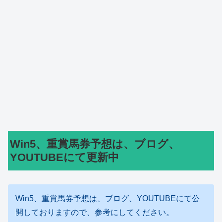
Win5、重賞馬券予想は、ブログ、
YOUTUBEにて更新中
Win5、重賞馬券予想は、ブログ、YOUTUBEにて公
開しておりますので、参考にしてください。