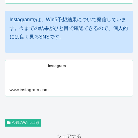
Instagramでは、Win5予想結果について発信していま
す。今までの結果がひと目で確認できるので、個人的
には良く見るSNSです。
Instagram
www.instagram.com
今週のWin5回顧
シェアする