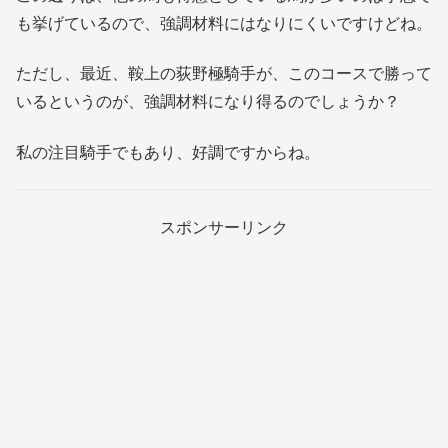
も挙げているので、強調材料にはなりにくいですけどね。
ただし、最近、鞍上の荻野極騎手が、このコースで勝って
いるというのが、強調材料になり得るのでしょうか？
私の注目騎手でもあり、好調ですからね。
スポンサーリンク