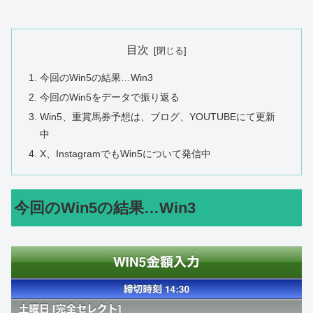
目次
今回のWin5の結果…Win3
今回のWin5をデータで振り返る
Win5、重賞馬券予想は、ブログ、YOUTUBEにて更新
中
X、InstagramでもWin5について発信中
今回のWin5の結果…Win3