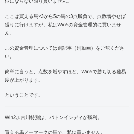
位にならない限り買いません。
ここは買える馬×3から5の馬の3点勝負で、点数増やせば
獲りに行けますが、私はWin5の資金管理的に買いませ
ん。
この資金管理については別記事（別動画）をご覧くださ
い。
簡単に言うと、点数を増やすほど、Win5で勝ち切る難易
度が上がります。
ということです。
Win2加古川特別は、バトンインディが勝利。
買える馬ノーマークの馬で、私は買いません。