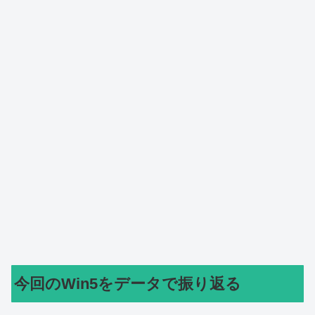
今回のWin5をデータで振り返る