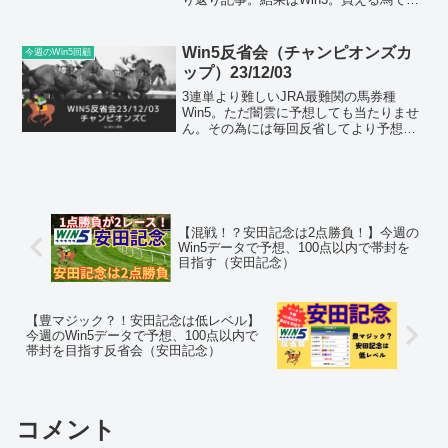
勝、1点勝負2レースが不的中での結果。1
点勝負を外しても継続しなければいけな
い理由を徹底解説
Win5反省会（チャンピオンズカ
今週のWin5回顧
ップ）23/12/03
3連単より難しいJRA最難関の馬券種
Win5。ただ闇雲に予想しても当たりませ
ん。その為には毎回反省してより予想の
制度を増すことが必要。2023年12月3日
開催のWin5（チャンピオンズカップ）の
予想反省会になります。
【混戦！？安田記念は2点勝負！】今週の
Win5データで予想、100点以内で帯封を
目指す（安田記念）
【豊マジック？！安田記念は低レベル】
今週のWin5データで予想、100点以内で
帯封を目指す反省会（安田記念）
コメント