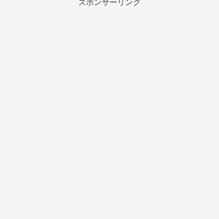
スポンサーリンク