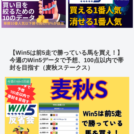
【Win5は前5走で勝っている馬を買え！】
今週のWin5データで予想、100点以内で帯
封を目指す（麦秋ステークス）
今週のWin5回顧