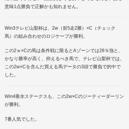
意味1点勝負で正解かも知れません。
Win3テレビ山梨杯は、2w（前5走2勝）×C（チェック
馬）の組み合わせのロジケープが勝利。
この2ｗ×Cの馬は条件戦に限るとAゾーンでは26％強と、
かなり勝率が高く、抑えるべき馬で、テレビ山梨杯では、
この2w×Cを含んだ買える馬データの3頭で勝負で的中で
した。
Win4垂水ステークスも、この2w×Cのジーティーダーリン
が勝利。
7番人気でした。