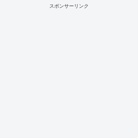
スポンサーリンク