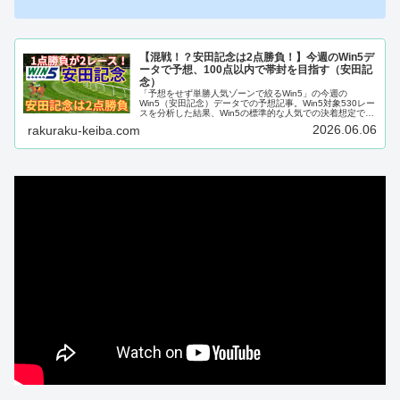
【混戦！？安田記念は2点勝負！】今週のWin5デ
ータで予想、100点以内で帯封を目指す（安田記
念）
「予想をせず単勝人気ゾーンで絞るWin5」の今週の
Win5（安田記念）データでの予想記事。Win5対象530レー
スを分析した結果、Win5の標準的な人気での決着想定で、
的中しやすいと分析。安田記念の馬券予想も掲載。参考
2026.06.06
rakuraku-keiba.com
に。