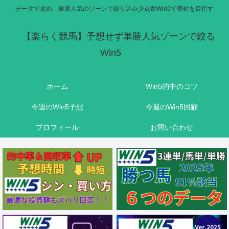
データで攻め、単勝人気のゾーンで絞り込み少点数Win5で帯封を目指す
【楽らく競馬】予想せず単勝人気ゾーンで絞る
Win5
ホーム
Win5的中のコツ
今週のWin5予想
今週のWin5回顧
プロフィール
お問い合わせ