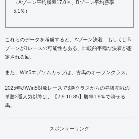
（Aゾーン平均勝率17.0％、Bゾーン平均勝率
5.1％）
これらのデータを考慮すると、Aゾーン決着、もしくはB
ゾーンが1レースの可能性もある、比較的平穏な決着が想
定される回。
また、Win5エプソムカップは、古馬のオープンクラス。
2025年のWin5対象レースで3勝クラスからの昇級初戦の
単勝3番人気以降は、【2-9-10-85】勝率1.9％で消せる
馬。
スポンサーリンク