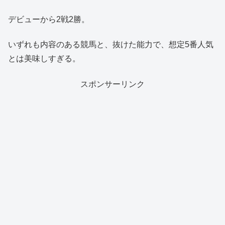
デビューから2戦2勝。
いずれも内容のある競馬と、抜けた能力で、想定5番人気
とは美味しすぎる。
スポンサーリンク