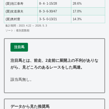
(栗)池江泰寿
8- 4- 1-15/28
28.6%
(栗)友道康夫
8- 3- 6-30/47
17.0%
(栗)奥村豊
3- 5- 0-13/21
14.3%
集計期間：2023. 4.22 ～ 2026. 5. 3
ソート：着別度数順
注目馬
注目馬とは、前走、2走前に展開上の不利がありな
がら、見どころのあるレースをした馬達。
該当馬無し。
データから見た推奨馬