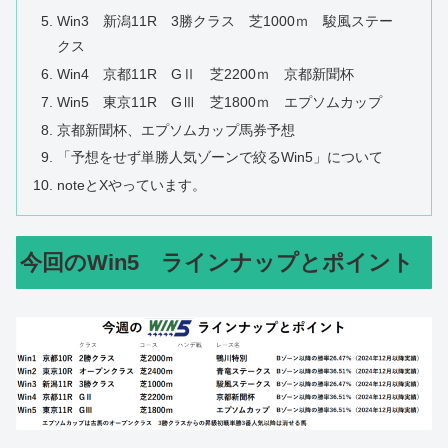
Win3 新潟11R 3勝クラス 芝1000ｍ 駿風ステー
クス
Win4 京都11R GⅡ 芝2200ｍ 京都新聞杯
Win5 東京11R GⅢ 芝1800ｍ エプソムカップ
京都新聞杯、エプソムカップ馬券予想
「予想をせず単勝人気ゾーンで絞るWin5」について
noteとXやっています。
今回のWin5 ラインナップとポイント