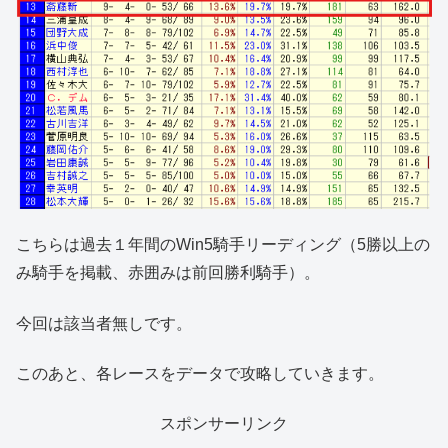
こちらは過去１年間のWin5騎手リーディング（5勝以上の
み騎手を掲載、赤囲みは前回勝利騎手）。
今回は該当者無しです。
このあと、各レースをデータで攻略していきます。
スポンサーリンク