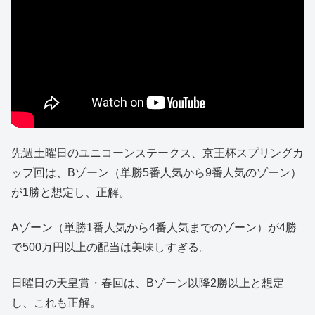
先週土曜日のユニコーンステークス、京王杯スプリングカ
ップ回は、Bゾーン（単勝5番人気から9番人気のゾーン）
が1勝と想定し、正解。
Aゾーン（単勝1番人気から4番人気までのゾーン）が4勝
で500万円以上の配当は美味しすぎる。
日曜日の天皇賞・春回は、Bゾーン以降2勝以上と想定
し、これも正解。