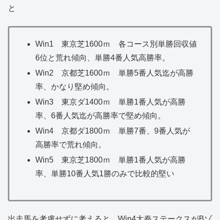
と
Win1 東京芝1600ｍ 各コース別単勝回収値
6位と荒れ傾向、単勝4番人気高勝率。
Win2 京都芝1600ｍ 単勝5番人気迄が高勝
率、かなり堅め傾向。
Win3 東京ダ1400ｍ 単勝1番人気が高勝
率、6番人気迄が高勝率で堅め傾向。
Win4 京都ダ1800ｍ 単勝7番、9番人気が
高勝率で荒れ傾向。
Win5 東京芝1800ｍ 単勝1番人気が高勝
率、単勝10番人気1勝のみで比較的堅い
出走馬を考慮せずに考えると、Win4太秦ステークスがBゾ