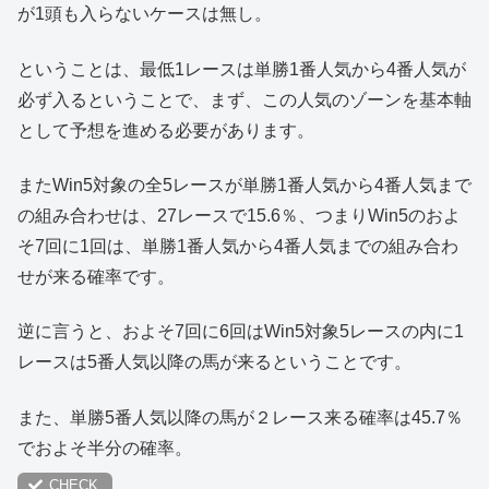
が1頭も入らないケースは無し。
ということは、最低1レースは単勝1番人気から4番人気が
必ず入るということで、まず、この人気のゾーンを基本軸
として予想を進める必要があります。
またWin5対象の全5レースが単勝1番人気から4番人気まで
の組み合わせは、27レースで15.6％、つまりWin5のおよ
そ7回に1回は、単勝1番人気から4番人気までの組み合わ
せが来る確率です。
逆に言うと、およそ7回に6回はWin5対象5レースの内に1
レースは5番人気以降の馬が来るということです。
また、単勝5番人気以降の馬が２レース来る確率は45.7％
でおよそ半分の確率。