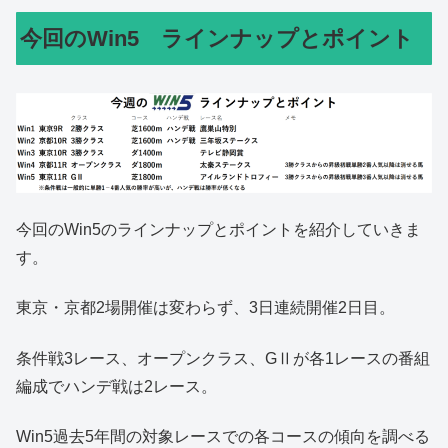
今回のWin5 ラインナップとポイント
今回のWin5のラインナップとポイントを紹介していきま
す。
東京・京都2場開催は変わらず、3日連続開催2日目。
条件戦3レース、オープンクラス、GⅡが各1レースの番組
編成でハンデ戦は2レース。
Win5過去5年間の対象レースでの各コースの傾向を調べる