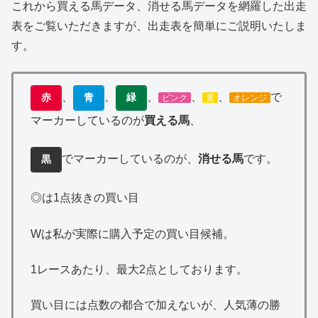
これから買える馬データ、消せる馬データを網羅した出走
表をご覧いただきますが、出走表を簡単にご説明いたしま
す。
、
、
、
、
、
で
赤
青
緑
ピンク
黄
オレンジ
マーカーしているのが
買える馬
、
でマーカーしているのが、
消せる馬
です。
黒
◎は1点抜きの買い目
Wは私が実際に購入予定の買い目候補。
1レースあたり、最大2点としております。
買い目には点数の都合で加えないが、人気薄の勝