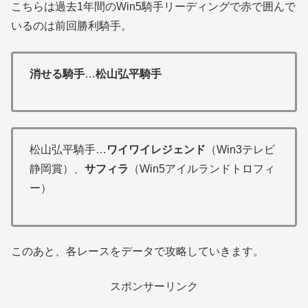
こちらは過去1年間のWin5騎手リーディングで赤で囲んで
いるのは前回勝利騎手。
消せる騎手
…
松山弘平騎手
松山弘平騎手…
ワイワイレジェンド
（Win3テレビ
静岡賞）、
サフィラ
（Win5アイルランドトロフィ
ー）
このあと、各レースをデータで攻略していきます。
スポンサーリンク