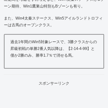
ーン期待、Win1鷹巣山特別もBゾーンも有り。
また、Win4太秦ステークス、Win5アイルランドトロフィ
ーは古馬のオープンクラス。
過去1年間のWin5対象レースで、3勝クラスからの
昇級初戦の単勝2番人気以降は、【2-14-4-99】と
僅か2勝のみ、勝率1.7％で消せる馬。
スポンサーリンク