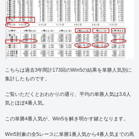
こちらは過去3年間計173回のWin5の結果を単勝人気別に
集計したものです。
ご覧いただくとおわかりの通り、平均の単勝人気は3.6人
気とほぼ4番人気。
この単勝4番人気が、Win5を解き明かす鍵となります。
Win5対象の全5レースに単勝1番人気から4番人気までの馬