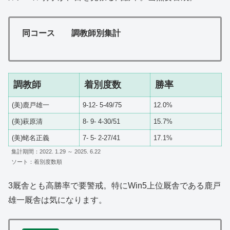
同コース 調教師別集計
調教師
着別度数
勝率
(美)鹿戸雄一
9-12- 5-49/75
12.0%
(美)萩原清
8- 9- 4-30/51
15.7%
(美)蛯名正義
7- 5- 2-27/41
17.1%
集計期間：2022. 1.29 ～ 2025. 6.22
ソート：着別度数順
3厩舎とも高勝率で要警戒。特にWin5上位厩舎である鹿戸
雄一厩舎は気になります。