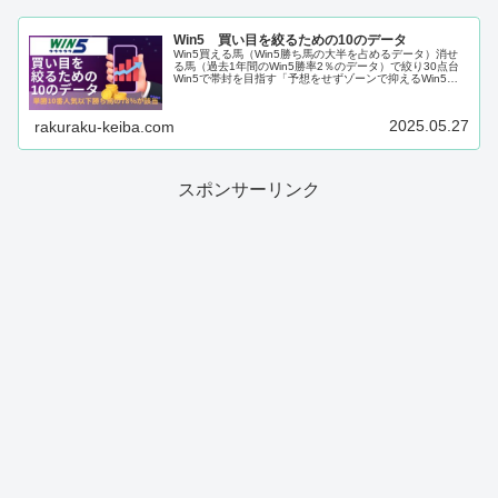
Win5 買い目を絞るための10のデータ
Win5買える馬（Win5勝ち馬の大半を占めるデータ）消せ
る馬（過去1年間のWin5勝率2％のデータ）で絞り30点台
Win5で帯封を目指す「予想をせずゾーンで抑えるWin5」
その買える馬5つのデータ、消せる馬5つのデータを詳細に
解説。過去半年間のWin5単勝10番人気以降の勝ち馬9頭の
内7頭を的中。
2025.05.27
rakuraku-keiba.com
スポンサーリンク