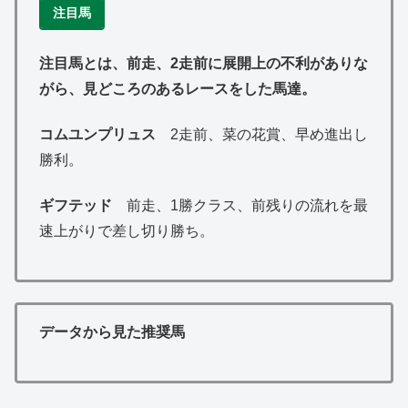
注目馬
注目馬とは、前走、2走前に展開上の不利がありな
がら、見どころのあるレースをした馬達。
コムユンプリュス
2走前、菜の花賞、早め進出し
勝利。
ギフテッド
前走、1勝クラス、前残りの流れを最
速上がりで差し切り勝ち。
データから見た推奨馬