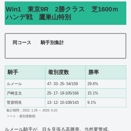
Win1 東京9R 2勝クラス 芝1600ｍ
ハンデ戦 鷹巣山特別
同コース 騎手別集計
騎手
着別度数
勝率
ルメール
47- 33- 25- 54/159
29.6%
戸崎圭太
25- 17- 19-105/166
15.1%
菅原明良
13- 12- 10-108/143
9.1%
集計期間：2022. 1.29 ～ 2025. 6.22
ソート：着別度数順
ルメール騎手が、目を見張る高勝率。当然要警戒。