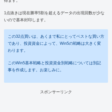
得ます。
1点抜きは現在勝率5割を超えるデータの出現回数が少な
いので基本封印します。
この32点買いは、あくまで私にとってベストな買い方
であり、投資資金によって、Win5の戦略は大きく変
わります。
このWin5基本戦略と投資資金別戦略については別記
事を作成します。お楽しみに。
スポンサーリンク