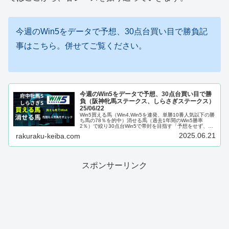
今週のWin5をデータで予想、30点台買い目で勝負記
事はこちら。併せてご覧ください。
今週のWin5をデータで予想、30点台買い目で勝
負（阪神牝馬ステークス、しらさぎステークス）
25/06/22
Win5買える馬（Win4,Win5を連発、単勝10番人気以下の勝
ち馬の78％を的中）消せる馬（過去1年間のWin5勝率
2％）で絞り30点台Win5で帯封を目指す「予想をせず、ゾ
ーンで抑えるWin5」の今週のWin5（しらさぎステーク
2025.06.21
rakuraku-keiba.com
ス、府中牝馬ステークス）データで予想記事。
スポンサーリンク