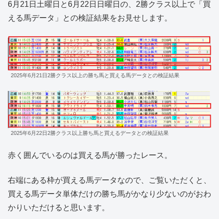
6月21日土曜日と6月22日日曜日の、2勝クラス以上で「買
える馬データ」との検証結果をお見せします。
2025年6月21日2勝クラス以上の勝ち馬と買える馬データとの検証結果
2025年6月22日2勝クラス以上勝ち馬と買えるデータとの検証結果
赤く囲んでいるのは買える馬が勝ったレース。
右端にある枠が買える馬データなので、ご覧いただくと、
買える馬データ単体だけの勝ち馬がかなり少ないのがおわ
かりいただけると思います。