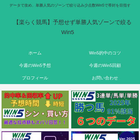
データで攻め、単勝人気のゾーンで絞り込み少点数Win5で帯封を目指す
【楽らく競馬】予想せず単勝人気ゾーンで絞る
Win5
ホーム
Win5的中のコツ
今週のWin5予想
今週のWin5回顧
プロフィール
お問い合わせ