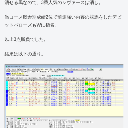
消せる馬なので、3番人気のシヴァースは消し。
当コース厩舎別成績2位で前走強い内容の競馬をしたデビ
ットバローズもWに指名。
以上3点勝負でした。
結果は以下の通り。