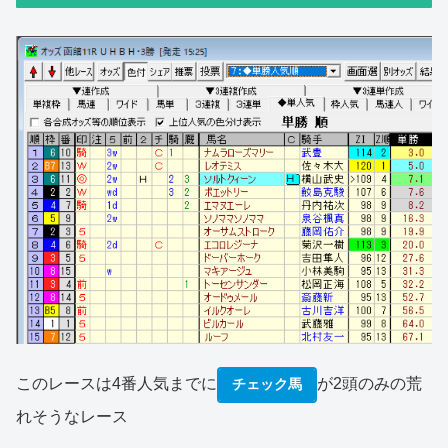
このレースは4番人気までに
が2頭のみの荒
チェック馬
れそうなレース