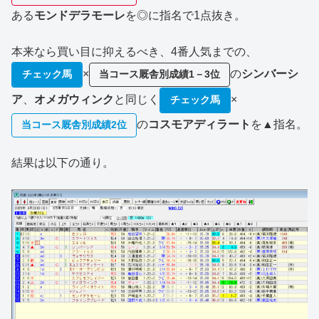
ある
モンドデラモーレ
を◎に指名で1点抜き。
本来なら買い目に抑えるべき、4番人気までの、
×
の
シンバーシ
チェック馬
当コース厩舎別成績1－3位
ア
、
オメガウィンク
と同じく
×
チェック馬
の
コスモアディラート
を▲指名。
当コース厩舎別成績2位
結果は以下の通り。