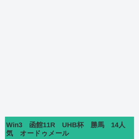
Win3 函館11R UHB杯 勝馬 14人
気 オードゥメール