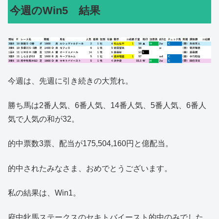
今週のWin5 結果
今週は、先週に引き続きの大荒れ。
勝ち馬は2番人気、6番人気、14番人気、5番人気、6番人
気で人気の和が32。
的中票数3票、配当が175,504,160円と億配当。
的中されたみなさま、おめでとうございます。
私の結果は、Win1。
府中牝馬ステークスのセキトバイースト的中のみでした。