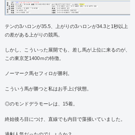
テンの3ハロンが35.5、上がりの3ハロンが34.3と1秒以上
の差がある上がりの競馬。
しかし、こういった展開でも、差し馬が上位に来るのが、
この東京芝1400ｍの特徴。
ノーマーク馬セフィロが勝利。
こういう馬が勝つと私はお手上げ状態。
◎のモンドデラモーレは、15着。
終始後ろ目につけ、直線でも内目で藻掻いていました。
過剰人気だったのでしょうか？