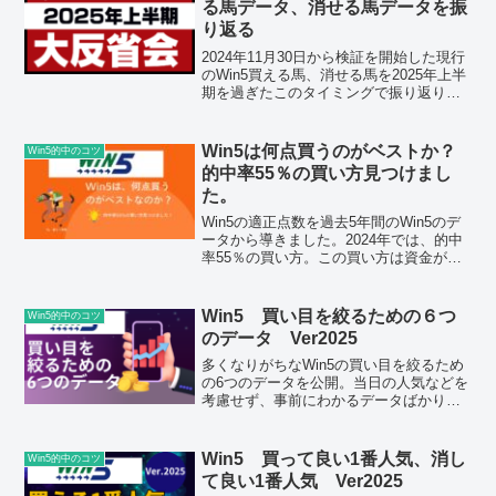
る馬データ、消せる馬データを振
り返る
2024年11月30日から検証を開始した現行
のWin5買える馬、消せる馬を2025年上半
期を過ぎたこのタイミングで振り返りま
した。買える馬、消せる馬の各データの
検証、1点抜きできる条件、今後の買える
馬、消せる馬のデータの取扱をシュミレ
Win5は何点買うのがベストか？
Win5的中のコツ
ーションにて決定。
的中率55％の買い方見つけまし
た。
Win5の適正点数を過去5年間のWin5のデ
ータから導きました。2024年では、的中
率55％の買い方。この買い方は資金が必
要なので、買い目の絞り方も掲載。
Win5 買い目を絞るための６つ
Win5的中のコツ
のデータ Ver2025
多くなりがちなWin5の買い目を絞るため
の6つのデータを公開。当日の人気などを
考慮せず、事前にわかるデータばかりな
ので、Win5の予想の時間短縮にも役立ち
ます。
Win5 買って良い1番人気、消し
Win5的中のコツ
て良い1番人気 Ver2025