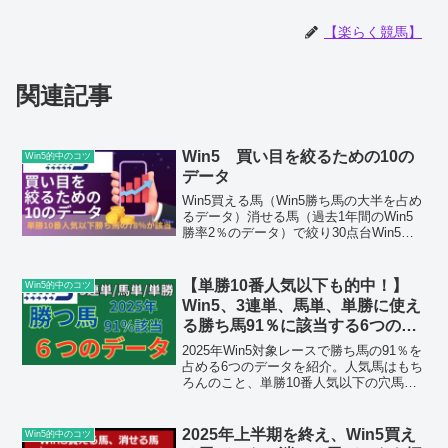
【楽らく競馬】
関連記事
Win5 買い目を絞るための10の
Win5的中のコツ
データ
Win5買える馬（Win5勝ち馬の大半を占め
るデータ）消せる馬（過去1年間のWin5
勝率2％のデータ）で絞り30点台Win5で
帯封を目指す「予想をせずゾーンで抑え
るWin5」その買える馬5つのデータ、消
せる馬5つのデータを詳細に解説。過去半
【単勝10番人気以下も的中！】
Win5的中のコツ
年間のWin5単勝10番人気以降の勝ち馬9
Win5、3連単、馬単、単勝に使え
頭の内7頭を的中。
る勝ち馬91％に該当する6つのデ
ータ
2025年Win5対象レースで勝ち馬の91％を
占める6つのデータを紹介。人気馬はもち
ろんのこと、単勝10番人気以下の穴馬も
網羅。千万円、億円配当を目指すガチ
Win5erだけでなく3連単、馬単、単勝馬券
愛好者にもオススメ
2025年上半期を終え、Win5買え
Win5的中のコツ