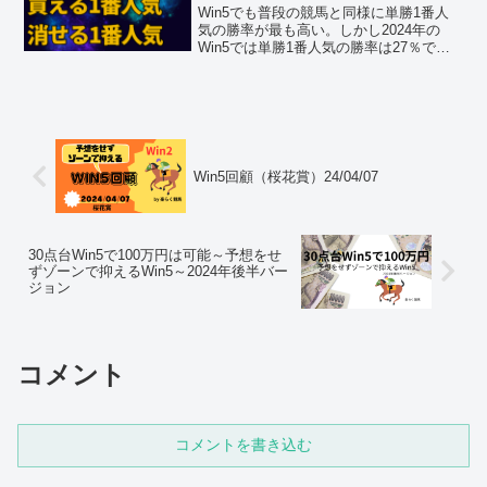
Win5でも普段の競馬と同様に単勝1番人
気の勝率が最も高い。しかし2024年の
Win5では単勝1番人気の勝率は27％でほ
ぼ4回に3回は負ける計算。事前に勝つ可
能性の高い1番人気、負ける可能性の高い
1番人気を知ることはWin5の的中率を高
め、高タイパです。
Win5回顧（桜花賞）24/04/07
30点台Win5で100万円は可能～予想をせ
ずゾーンで抑えるWin5～2024年後半バー
ジョン
コメント
コメントを書き込む