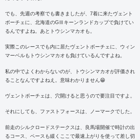
でも、先週の考察でも書きましたが、7着に来たヴェント
ボーチェに、北海道のGⅢキーンランドカップで負けてい
るんですよね。あとトウシンマカオも。
実際このレースでも内に居たヴェントボーチェに、ウィン
マーベルもトウシンマカオも負けているんですよね。
私の中でよくわからないのが、トウシンマカオが評価され
ることなんですよねえ。意味わかりません😁
ヴェントボーチェは、穴開けると思うので要注目ですよ。
それにしても、ファストフォースは、ノーマークでした。
前走のシルクロードステークスは、良馬場開催で時計の出
るコース、ペースも緩くここで最速上がりを使って差し切