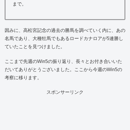
まで。
因みに、高松宮記念の過去の勝馬を調べていく内に、あの
名馬であり、大種牡馬でもあるロードカナロアが5連勝し
ていたことを見つけました。
ここまで先週のWin5の振り返り、長々とお付き合いいた
だいてありがとうございました。ここから今週のWin5の
考察に移ります。
スポンサーリンク