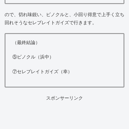
ので、切れ味鋭い、ピノクルと、小回り得意で上手く立ち
回れそうなセレブレイトガイズで行きます。
（最終結論）
⑤ピノクル（浜中）
⑦セレブレイトガイズ（幸）
スポンサーリンク