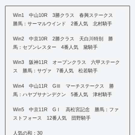
Win1 中山10R 3勝クラス 春興ステークス
勝馬：サーマルウインド 2番人気 北村騎手
Win2 中京10R 2勝クラス 天白川特别 勝
馬：セブンレスター 4番人気 黛騎手
Win3 阪神11R オープンクラス 六甲ステーク
ス 勝馬：サヴァ 7番人気 松若騎手
Win4 中山11R GⅢ マーチステークス 勝
馬：ハヤブサナンデクン 5番人気 津村騎手
Win5 中京11R GⅠ 高松宮記念 勝馬：ファ
ストフォース 12番人気 団野騎手
人気の和：30