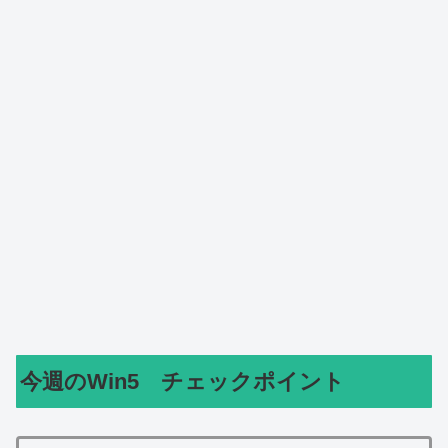
今週のWin5 チェックポイント