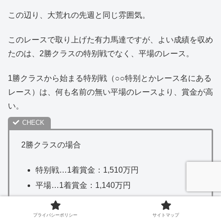
この辺り、大荒れの先週と同じ雰囲気。
このレースで取り上げた有力馬達ですが、よい成績を収め
たのは、2勝クラスの特别戦でなく、平場のレース。
1勝クラスから始まる特别戦（○○特别とかレース名にある
レース）は、何も名前の無い平場のレースより、賞金が高
い。
2勝クラスの場合
特别戦…1着賞金：1,510万円
平場…1着賞金：1,140万円
プライバシーポリシー
サイトマップ