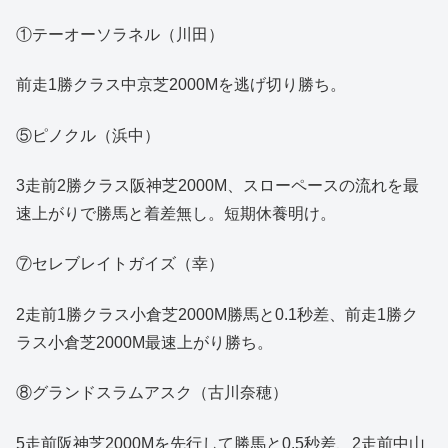
①テーオーソラネル（川田）
前走1勝クラス中京芝2000Mを逃げ切り勝ち。
⑤ピノクル（浜中）
3走前2勝クラス阪神芝2000M、スローペースの流れを最
速上がりで勝馬と着差無し。短期休養明け。
⑦セレブレイトガイズ（幸）
2走前1勝クラス小倉芝2000M勝馬と0.1秒差、前走1勝ク
ラス小倉芝2000M最速上がり勝ち。
⑧グランドスラムアスク（古川奈穂）
5走前阪神芝2000Mを先行して勝馬と0.5秒差、2走前中山