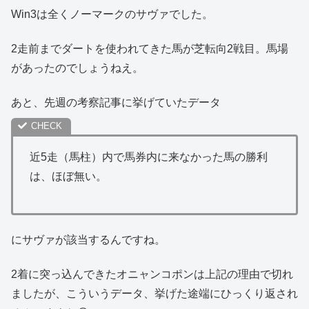
Win3は全くノーマークのサヴァでした。
2走前までダートを使われてきた馬が芝転向2戦目。馬場
があったのでしょうねえ。
あと、先週の考察記事に挙げていたデータ
近5走（馬柱）内で馬券内に来なかった馬の勝利
は、ほぼ無い。
にサヴァが該当するんですね。
2着に突っ込んできたオニャンコポンは上記の理由で切れ
ましたが、こういうデータ、挙げた途端にひっくり返され