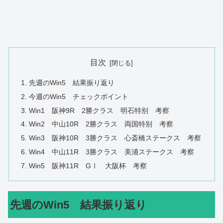
目次
先週のWin5 結果振り返り
今週のWin5 チェックポイント
Win1 阪神9R 2勝クラス 明石特别 考察
Win2 中山10R 2勝クラス 両国特别 考察
Win3 阪神10R 3勝クラス 心斎橋ステークス 考察
Win4 中山11R 3勝クラス 美浦ステークス 考察
Win5 阪神11R GⅠ 大阪杯 考察
先週のWin5 結果振り返り