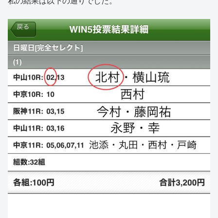
私の結果は以下の通りでした。