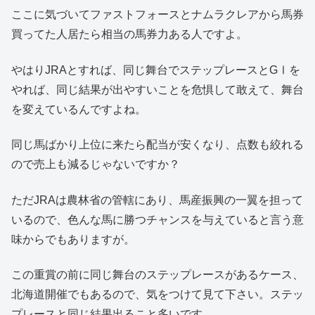
ここに気づいてファストフォースとナムラクレアから馬券
買ってた人居たら相当の馬券力ある人ですよ。
やはりJRAとすれば、同じ舞台でステップレースとGⅠを
やれば、同じ結果が出やすいことを危惧して敢えて、舞台
を変えているんですよね。
同じ馬ばかり上位に来たら配当が安くなり、点数も絞れる
ので売上も減るじゃないですか？
ただJRAは農林省の管轄にあり、馬産振興の一翼を担って
いるので、色んな馬に勝つチャンスを与えていると言う意
味からでもありますが。
この重賞の前に同じ舞台のステップレースがあるケース、
北海道開催でもあるので、気をつけて見て下さい。ステッ
プレースと同じ結果出ること多いです。