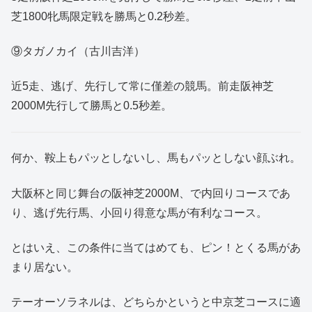
芝1800牝馬限定戦を勝馬と0.2秒差。
⑨タガノカイ（古川吉洋）
近5走、逃げ、先行して常に僅差の競馬。前走阪神芝
2000M先行して勝馬と0.5秒差。
何か、鞍上もパッとしないし、馬もパッとしない顔ぶれ。
大阪杯と同じ舞台の阪神芝2000M、で内回りコースであ
り、逃げ先行馬、小回り得意な馬が有利なコース。
とはいえ、この条件に当てはめても、ピン！とくる馬があ
まり居ない。
テーオーソラネルは、どちらかというと中京芝コースに適