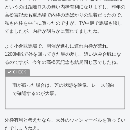
というのは距離ロスの無い内枠有利になりますし、昨年の
高松宮記念も重馬場で内枠の馬ばかりの決着だったので、
私も内枠を中心に買ったのですが、TV中継で馬場も映し
てましたが、内枠が明らかに荒れてましたね。
よく小倉競馬場で、開催が進むに連れ内枠が荒れ、
1200M戦で外を回ってきた馬の差し、追い込み合戦にな
るのですが、今年の高松宮記念も結局同じ形でしたね。
雨が振った場合は、芝の状態を映像、レース傾向
で確認するのが大事。
外枠有利と考えたなら、大外のウィンマーベルを買ってい
たでしょうねえ。