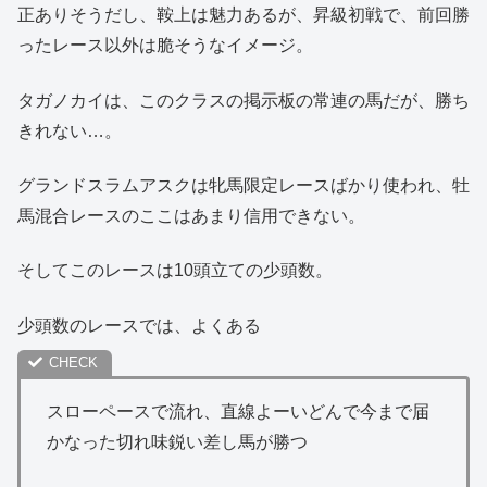
正ありそうだし、鞍上は魅力あるが、昇級初戦で、前回勝
ったレース以外は脆そうなイメージ。
タガノカイは、このクラスの掲示板の常連の馬だが、勝ち
きれない…。
グランドスラムアスクは牝馬限定レースばかり使われ、牡
馬混合レースのここはあまり信用できない。
そしてこのレースは10頭立ての少頭数。
少頭数のレースでは、よくある
スローペースで流れ、直線よーいどんで今まで届
かなった切れ味鋭い差し馬が勝つ