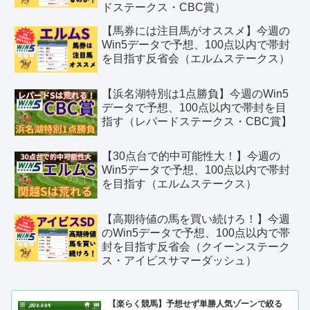
ドステークス・CBC賞）
【馬券には注目馬がオススメ】今週の
Win5データで予想、100点以内で帯封
を目指す反省会（エルムステークス）
【浜名湖特別は1点勝負】今週のWin5
データで予想、100点以内で帯封を目
指す（レパードステークス・CBC賞】
【30点台で的中可能性大！】今週の
Win5データで予想、100点以内で帯封
を目指す（エルムステークス）
【高期待値の馬を買い続けろ！】今週
のWin5データで予想、100点以内で帯
封を目指す反省会（クイーンステーク
ス・アイビスサマーダッシュ）
【楽らく競馬】予想せず単勝人気ゾーンで絞る