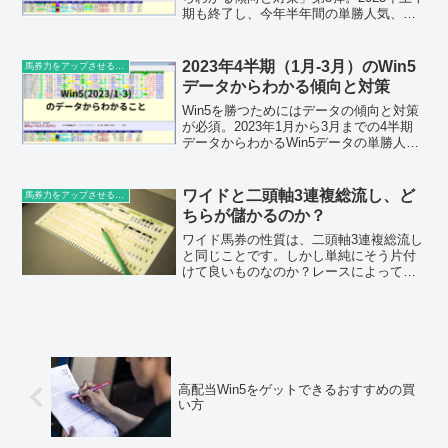
期も終了し、今年半年間の単勝人気、人
気の和、騎手から見える傾向とデータ。
更に、独自データである前5走の成績から
わかるデータと様々な切り口で的中に迫
2023年4半期（1月-3月）のWin5
馬券力をアップさせる豆知識
ります。
データからわかる傾向と対策
Win5を勝つためにはデータの傾向と対策
が必須。2023年1月から3月までの4半期
データからわかるWin5データの単勝人
気、人気の和、騎手データ、前5走内の着
順の4つのテーマで分析して傾向と対策を
書いております。
ワイドと二頭軸3連複総流し、ど
馬券力をアップさせる豆知識
ちらが儲かるのか？
ワイド馬券の性質は、二頭軸3連複総流し
と同じことです。しかし単純にそう片付
けて良いものなのか？レースによって使
い分けることで、より回収率が上がるこ
とはないのか？検証していきます。
高配当Win5をゲットできるおすすめの買
い方