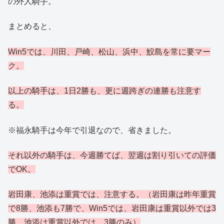
の外人騎手。
まとめると、
Win5では、川田、戸崎、松山、浜中、鮫島を
常に
要マー
ク。
以上の騎手は、1日2勝も、更に週跨ぎの連勝も注意す
る
。
※福永騎手は今年で引退なので、省きました。
それ以外の騎手は、今週勝てば、翌週は割り引いての評価
でOK。
岩田康、池添は重賞では、注意する。（岩田康は昨年重賞
で8勝、池添も7勝で、Win5では、岩田康は重賞以外では3
勝、池添は重賞以外では、3勝のみ）