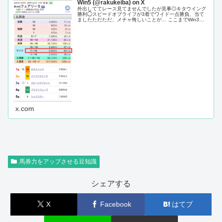
Win5 (@rakukeiba) on X
外出しててレース見てませんでしたが見事◎キタウイング
勝利◯スピードオブライフが3着でワイド一点勝負、当て
ましたただただ、メチャ悔しいことが… ここまでWin3達
成してましたが、11人気ということでキタウイング入れて
ない…😭
x.com
馬券力をアップさせる豆知識
シェアする
X
Facebook
はてブ