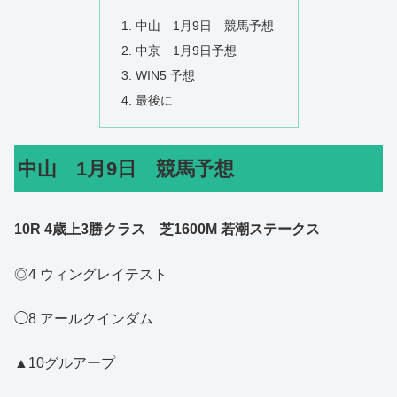
中山 1月9日 競馬予想
中京 1月9日予想
WIN5 予想
最後に
中山 1月9日 競馬予想
10R 4歳上3勝クラス 芝1600M 若潮ステークス
◎4 ウィングレイテスト
◯8 アールクインダム
▲10グルアープ