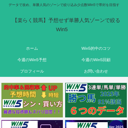
データで攻め、単勝人気のゾーンで絞り込み少点数Win5で帯封を目指す
【楽らく競馬】予想せず単勝人気ゾーンで絞る
Win5
ホーム
Win5的中のコツ
今週のWin5予想
今週のWin5回顧
プロフィール
お問い合わせ