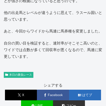
とが強さの根拠になっていると思うのです。
他の出走馬とレベルが違うように思えて、ラスール固いと
思っています。
あと、今回からワイドから馬連に馬券種を変更しました。
自分の買い目を検証すると、連対率がそこそこ高いのと、
ワイドでは点数が多くて回収率が悪くなるので、馬連に変
更しています。
本日の勝負レース
シェアする
X
Facebook
はてブ
LINE
コピー