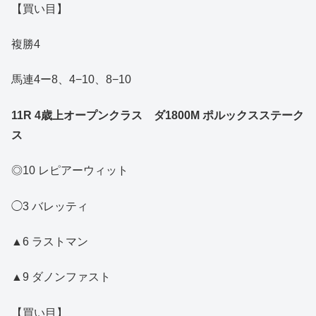
【買い目】
複勝4
馬連4ー8、4−10、8−10
11R 4歳上オープンクラス ダ1800M ポルックスステーク
ス
◎10 レピアーウィット
◯3 バレッティ
▲6 ラストマン
▲9 ダノンファスト
【買い目】