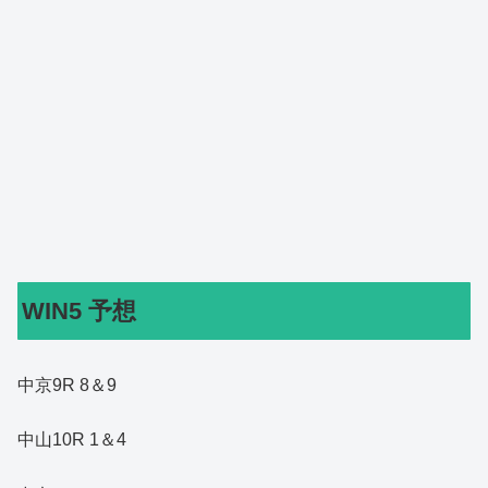
WIN5 予想
中京9R 8＆9
中山10R 1＆4