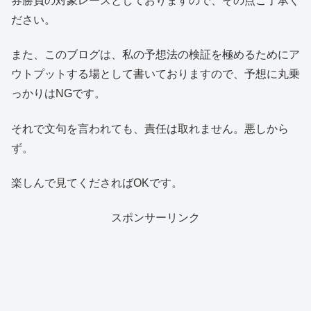
券勝負の対象レースとしておりますので、その点ご了承く
ださい。
また、このブログは、私の予想法の検証を極めるためにア
ウトプットする場として書いておりますので、予想に丸乗
っかりはNGです。
それで文句を言われても、責任は取れません。悪しから
ず。
楽しんで見てくださればOKです。
スポンサーリンク