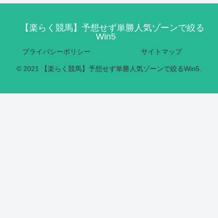
【楽らく競馬】予想せず単勝人気ゾーンで絞る
Win5
プライバシーポリシー
サイトマップ
© 2021 【楽らく競馬】予想せず単勝人気ゾーンで絞るWin5.