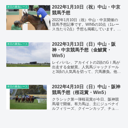
11（オークス）、12R・中京11、12Rの予
想をしています
2022年1月10日（祝）中山・中京
本日の勝負レース
競馬予想
2022年1月10日（祝）中山・中京開催の
競馬予想記事です。WIN5の10点（1レー
ス当たり2点）予想も掲載しています。馬
券のご参考に
2022年3月13日（日）中山・阪
本日の勝負レース
神・中京競馬予想（金鯱賞・
Win5）
レイパパレ、アカイイトの2頭のGⅠ馬が
出走する金鯱賞。人気馬ジャックドール
と3頭の人気馬を切って、穴馬勝負。他に
も中山・阪神・中京の午後の8つのレース
を予想。Win5（1レースあたり2頭セレク
ト賭金3200円）予想も。馬券の参考に。
2022年4月10日（日）中山・阪神
本日の勝負レース
競馬予想（桜花賞・Win5）
クラシック第一弾桜花賞が今日、阪神競
馬場で開催。有力馬は、主にジュベナイ
ルフィリーズ、クイーンカップ、チュー
リップ賞の3グループから人気馬を1頭、
人気薄を1頭指名。他にも中山・阪神の午
後からのレース、Win5（36点）予想も。