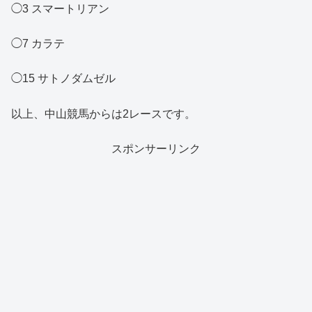
◯3 スマートリアン
◯7 カラテ
◯15 サトノダムゼル
以上、中山競馬からは2レースです。
スポンサーリンク