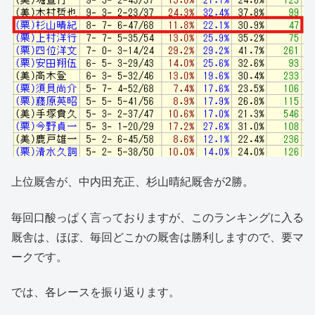
上位厩舎が、中内田充正、杉山晴紀厩舎が2勝。
毎回口酸っぱく言っておりますが、このランキングに入る
厩舎は、ほぼ、毎回どこかの厩舎は勝利しますので、要マ
ークです。
では、各レースを振り返ります。