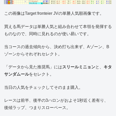
この画像はTarget fronteier JVの単勝人気順画像です。
買える馬データは単勝人気と組み合わせて本領を発揮する
ものなので、同時に見れるのが使い易いです。
当コースの過去傾向から、決め打ち出来ず、Aゾーン、B
ゾーンからそれぞれセレクト。
「データから見た推奨馬」には
スリールミニョン
と、
キタ
サンダムール
をセレクト。
当日の人気をチェックしてそのまま購入。
レースは前半、後半の3ハロンがおよそ1秒近く差有り、
後傾ラップ、つまりスローペース。