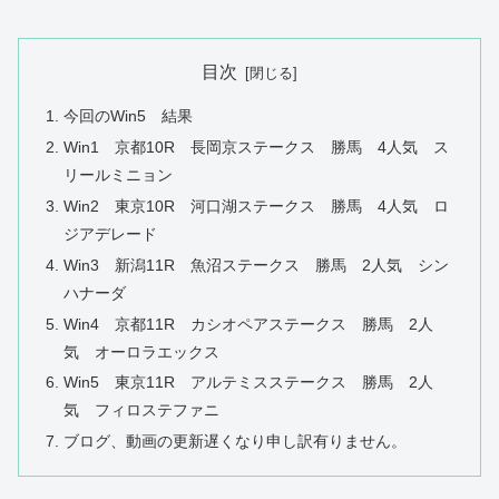
目次
今回のWin5 結果
Win1 京都10R 長岡京ステークス 勝馬 4人気 ス
リールミニョン
Win2 東京10R 河口湖ステークス 勝馬 4人気 ロ
ジアデレード
Win3 新潟11R 魚沼ステークス 勝馬 2人気 シン
ハナーダ
Win4 京都11R カシオペアステークス 勝馬 2人
気 オーロラエックス
Win5 東京11R アルテミスステークス 勝馬 2人
気 フィロステファニ
ブログ、動画の更新遅くなり申し訳有りません。