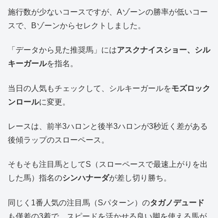
施行数が少ないコースですが、Aゾーンの勝率が低いコー
スで、Bゾーンからセレクトしました。
「データから見た推奨馬」には
アスクナイスショー、シル
キーガール
を指名。
当日の人気もチェックして、シルキーガールを
モズロック
ンロール
に変更。
レースは、前半3ハロンと後半3ハロンが3秒近く差がある
後傾ラップのスローペース。
そもそも注目馬としてS（スローペースで最速上がりを出
した馬）指名の
シンハナーダ
が差し切り勝ち。
同じく1番人気の注目馬（Sパターン）の
タガノデュード
も僅差の3着で、スピードを活かせる良い脚を使える馬が