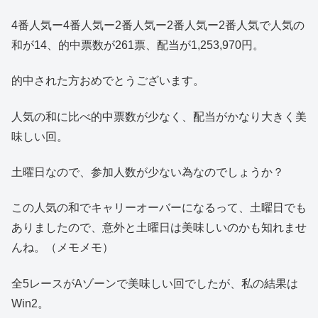
4番人気ー4番人気ー2番人気ー2番人気ー2番人気で人気の
和が14、的中票数が261票、配当が1,253,970円。
的中された方おめでとうございます。
人気の和に比べ的中票数が少なく、配当がかなり大きく美
味しい回。
土曜日なので、参加人数が少ない為なのでしょうか？
この人気の和でキャリーオーバーになるって、土曜日でも
ありましたので、意外と土曜日は美味しいのかも知れませ
んね。（メモメモ）
全5レースがAゾーンで美味しい回でしたが、私の結果は
Win2。