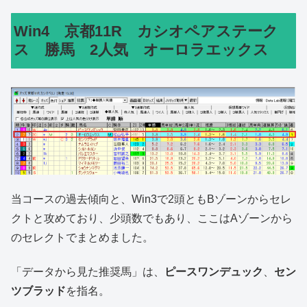
Win4 京都11R カシオペアステーク
ス 勝馬 2人気 オーロラエックス
当コースの過去傾向と、Win3で2頭ともBゾーンからセレ
クトと攻めており、少頭数でもあり、ここはAゾーンから
のセレクトでまとめました。
「データから見た推奨馬」は、
ピースワンデュック
、
セン
ツブラッド
を指名。