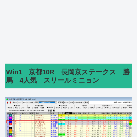
Win1 京都10R 長岡京ステークス 勝
馬 4人気 スリールミニョン