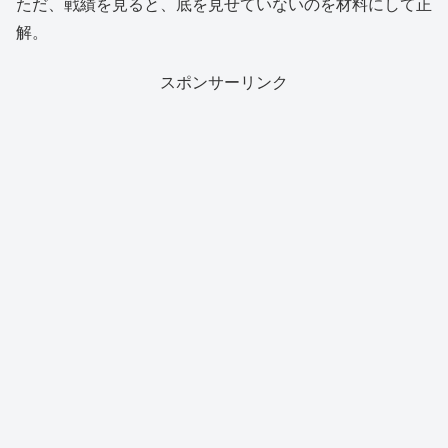
ただ、戦績を見ると、底を見せていないのを材料にして正
解。
スポンサーリンク