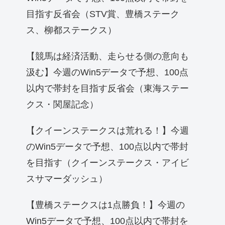
目指す反省会（STV賞、豊橋ステーク
ス、柳都ステークス）
【競馬は経済活動、走らせる側の意向も
汲む】今週のWin5データで予想、100点
以内で帯封を目指す反省会（東海ステー
クス・関屋記念）
【クイーンステークスは荒れる！】今週
のWin5データで予想、100点以内で帯封
を目指す（クイーンステークス・アイビ
スサマーダッシュ）
【豊橋ステークスは1点勝負！】今週の
Win5データで予想、100点以内で帯封を