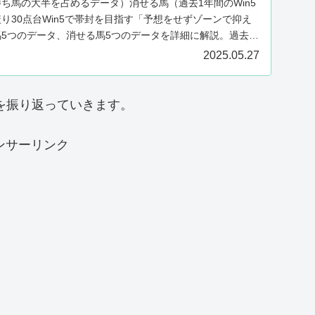
5勝ち馬の大半を占めるデータ）消せる馬（過去1年間のWin5
り30点台Win5で帯封を目指す「予想をせずゾーンで抑え
る馬5つのデータ、消せる馬5つのデータを詳細に解説。過去半
番人気以降の勝ち馬9頭の内7頭を的中。
2025.05.27
）を振り返っていきます。
ンサーリンク