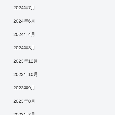
2024年7月
2024年6月
2024年4月
2024年3月
2023年12月
2023年10月
2023年9月
2023年8月
2023年7月