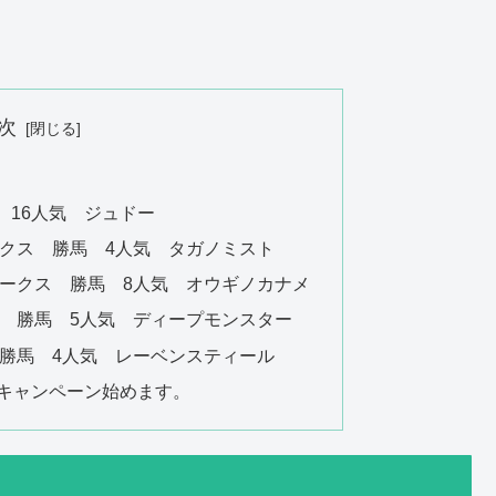
次
馬 16人気 ジュドー
テークス 勝馬 4人気 タガノミスト
ステークス 勝馬 8人気 オウギノカナメ
賞典 勝馬 5人気 ディープモンスター
冠 勝馬 4人気 レーベンスティール
キャンペーン始めます。