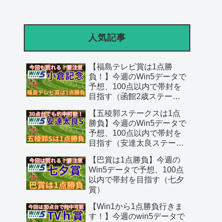
人気記事
【福島テレビ賞は1点勝
負！】今週のWin5データで
予想、100点以内で帯封を
目指す（函館2歳ステーク
ス、小倉記念）
【五稜郭ステークスは1点
勝負】今週のWin5データで
予想、100点以内で帯封を
目指す（安達太良ステーク
ス）
【巴賞は1点勝負】今週の
Win5データで予想、100点
以内で帯封を目指す（七夕
賞）
【Win1から1点勝負行きま
す！】今週のwin5データで