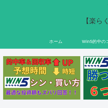
【楽らく
ホーム
Win5的中の