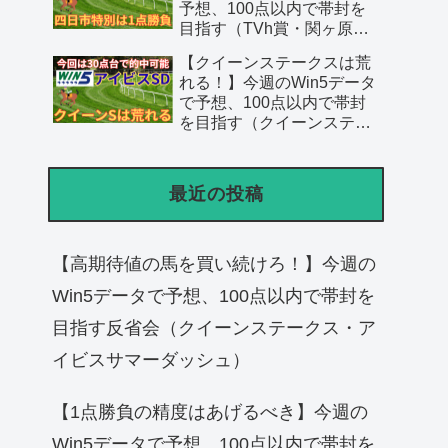
予想、100点以内で帯封を
目指す（TVh賞・関ヶ原ス
テークス・新潟日報賞）
【クイーンステークスは荒
れる！】今週のWin5データ
で予想、100点以内で帯封
を目指す（クイーンステー
クス・アイビスサマーダッ
シュ）
最近の投稿
【高期待値の馬を買い続けろ！】今週の
Win5データで予想、100点以内で帯封を
目指す反省会（クイーンステークス・ア
イビスサマーダッシュ）
【1点勝負の精度はあげるべき】今週の
Win5データで予想、100点以内で帯封を