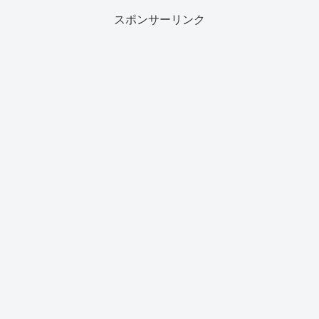
スポンサーリンク