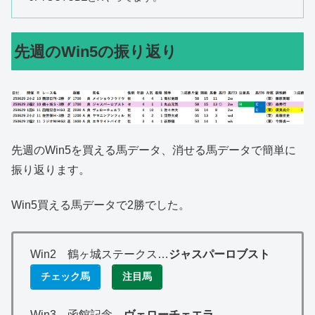
先週のWin5の振り返り
先週のWin5を買える馬データ、消せる馬データで簡単に
振り返ります。
Win5買える馬データで2勝でした。
Win2 鶴ヶ城ステークス…
ジャスパーロブスト
チェック馬
注目馬
Win3 函館記念…
ヴェローチェエラ