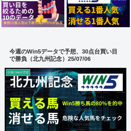
今週のWin5データで予想、30点台買い目
で勝負（北九州記念）25/07/06
今週のWin5予想