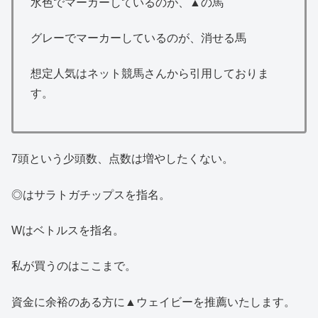
水色でマーカーしているのが、▲の馬
グレーでマーカーしているのが、消せる馬
想定人気はネット競馬さんから引用しておりま
す。
7頭という少頭数、点数は増やしたくない。
◎はサラトガチップスを指名。
Wはベトルスを指名。
私が買うのはここまで。
資金に余裕のある方に▲ウェイビーを推薦いたします。