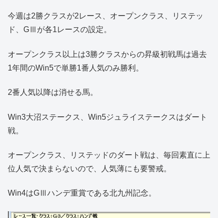
今週は2勝クラスが2レース、オープンクラス、リステッ
ド、GⅢが各1レースの設定。
オープンクラス以上は3勝クラスからの昇級初戦馬は過去
1年間のWin5で単勝1番人気のみ勝利。
2番人気以降は消せる馬。
Win3大沼ステークス、Win5ジュライステークスはダート
戦。
オープンクラス、リステッドのダート戦は、毎回素直に上
位人気で決まらないので、人気薄にも要警戒。
Win4はGⅢハンデ重賞である北九州記念。