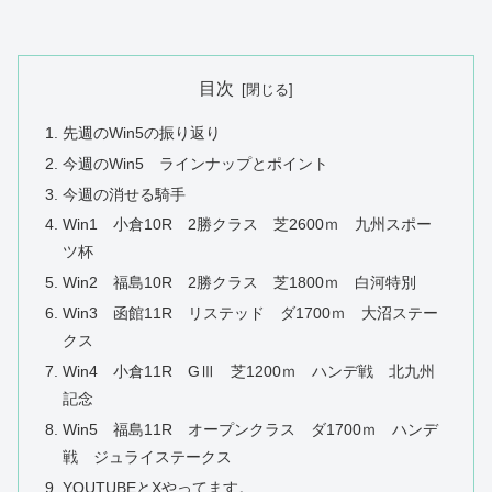
目次
先週のWin5の振り返り
今週のWin5 ラインナップとポイント
今週の消せる騎手
Win1 小倉10R 2勝クラス 芝2600ｍ 九州スポー
ツ杯
Win2 福島10R 2勝クラス 芝1800ｍ 白河特別
Win3 函館11R リステッド ダ1700ｍ 大沼ステー
クス
Win4 小倉11R GⅢ 芝1200ｍ ハンデ戦 北九州
記念
Win5 福島11R オープンクラス ダ1700ｍ ハンデ
戦 ジュライステークス
YOUTUBEとXやってます。