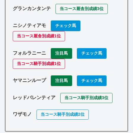
グランカンタンテ
当コース厩舎別成績3位
ニシノティアモ
チェック馬
当コース厩舎別成績1位
フォルラニーニ
注目馬
チェック馬
当コース騎手別成績1位
ヤマニンループ
注目馬
チェック馬
レッドバレンティア
当コース騎手別成績3位
ワザモノ
当コース騎手別成績2位