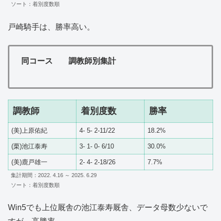
ソート：着別度数順
戸崎騎手は、勝率高い。
同コース 調教師別集計
調教師
着別度数
勝率
(美)上原佑紀
4- 5- 2-11/22
18.2%
(栗)池江泰寿
3- 1- 0- 6/10
30.0%
(美)鹿戸雄一
2- 4- 2-18/26
7.7%
集計期間：2022. 4.16 ～ 2025. 6.29
ソート：着別度数順
Win5でも上位厩舎の池江泰寿厩舎、データ母数少ないで