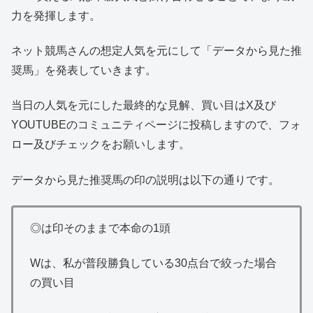
力を発揮します。
ネット競馬さんの想定人気を元にして「データから見た推
奨馬」を発表していきます。
当日の人気を元にした最終的な見解、買い目はX及び
YOUTUBEのコミュニティページに投稿しますので、フォ
ロー及びチェックをお願いします。
データから見た推奨馬の印の説明は以下の通りです。
◎は印そのままで本命の1頭
Wは、私が普段勝負している30点台で絞った場合
の買い目