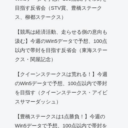
目指す反省会（STV賞、豊橋ステーク
ス、柳都ステークス）
【競馬は経済活動、走らせる側の意向も
汲む】今週のWin5データで予想、100点
以内で帯封を目指す反省会（東海ステー
クス・関屋記念）
【クイーンステークスは荒れる！】今週
のWin5データで予想、100点以内で帯封
を目指す（クイーンステークス・アイビ
スサマーダッシュ）
【豊橋ステークスは1点勝負！】今週の
Win5データで予想、100点以内で帯封を