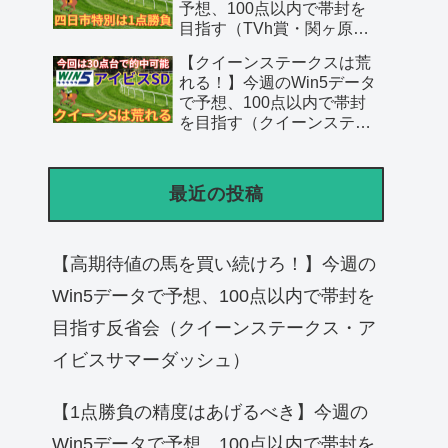
予想、100点以内で帯封を
目指す（TVh賞・関ヶ原ス
テークス・新潟日報賞）
【クイーンステークスは荒
れる！】今週のWin5データ
で予想、100点以内で帯封
を目指す（クイーンステー
クス・アイビスサマーダッ
シュ）
最近の投稿
【高期待値の馬を買い続けろ！】今週の
Win5データで予想、100点以内で帯封を
目指す反省会（クイーンステークス・ア
イビスサマーダッシュ）
【1点勝負の精度はあげるべき】今週の
Win5データで予想、100点以内で帯封を