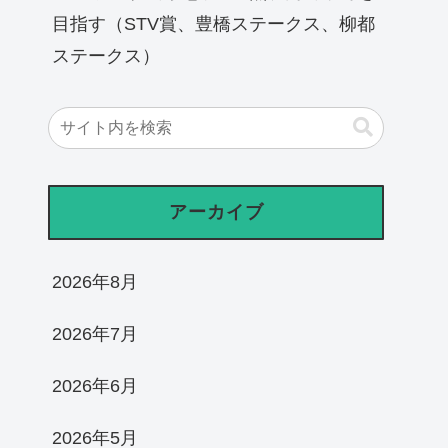
目指す（STV賞、豊橋ステークス、柳都
ステークス）
アーカイブ
2026年8月
2026年7月
2026年6月
2026年5月