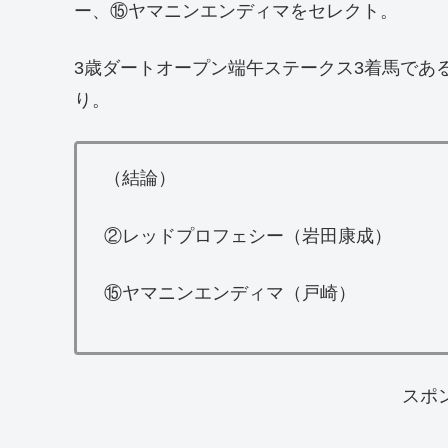
ー、⑮ヤマニンエンディマをセレクト。
3歳ダートオープン端午ステークス3着馬であ
り。
（結論）
②レッドプロフェシー（岩田康成）
⑮ヤマニンエンディマ（戸崎）
スポ