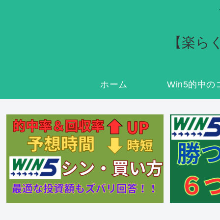
【楽らく
ホーム
Win5的中の