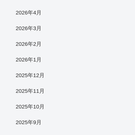
2026年4月
2026年3月
2026年2月
2026年1月
2025年12月
2025年11月
2025年10月
2025年9月