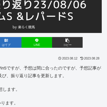
はてブ
LINE
コピー
2023.08.12
2023.08.28
in5ですが、予想は間に合ったのですが、予想記事が
想及び、振り返り記事を更新します。
予想します。
いります。