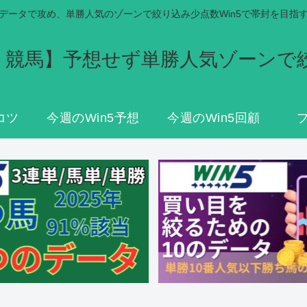
データで攻め、単勝人気のゾーンで絞り込み少点数Win5で帯封を目指
競馬】予想せず単勝人気ゾーンで絞
コツ
今週のWin5予想
今週のWin5回顧