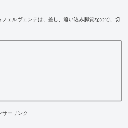
るフェルヴェンテは、差し、追い込み脚質なので、切
ンサーリンク