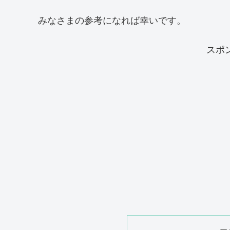
みなさまの参考になれば幸いです。
スポ