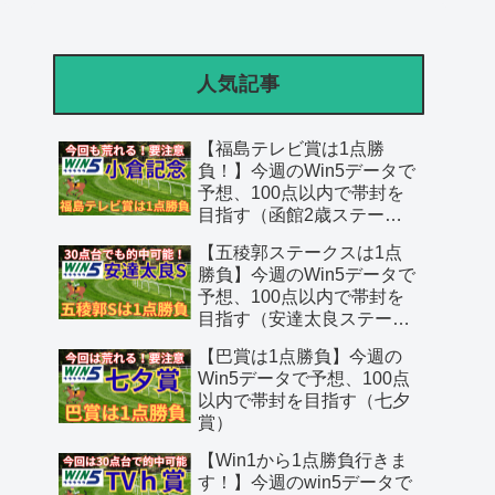
人気記事
【福島テレビ賞は1点勝
負！】今週のWin5データで
予想、100点以内で帯封を
目指す（函館2歳ステーク
ス、小倉記念）
【五稜郭ステークスは1点
勝負】今週のWin5データで
予想、100点以内で帯封を
目指す（安達太良ステーク
ス）
【巴賞は1点勝負】今週の
Win5データで予想、100点
以内で帯封を目指す（七夕
賞）
【Win1から1点勝負行きま
す！】今週のwin5データで