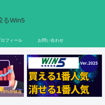
す
るWin5
プロフィール
お問い合わせ