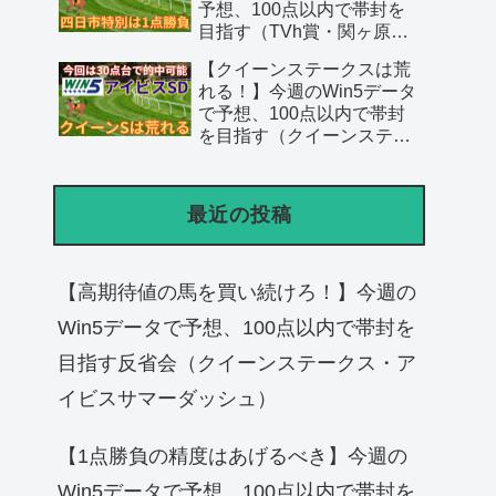
予想、100点以内で帯封を
目指す（TVh賞・関ヶ原ス
テークス・新潟日報賞）
【クイーンステークスは荒
れる！】今週のWin5データ
で予想、100点以内で帯封
を目指す（クイーンステー
クス・アイビスサマーダッ
シュ）
最近の投稿
【高期待値の馬を買い続けろ！】今週の
Win5データで予想、100点以内で帯封を
目指す反省会（クイーンステークス・ア
イビスサマーダッシュ）
【1点勝負の精度はあげるべき】今週の
Win5データで予想、100点以内で帯封を