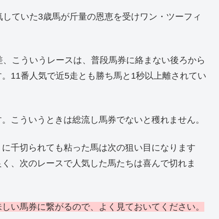
気していた3歳馬が斤量の恩恵を受けワン・ツーフィ
差、こういうレースは、普段馬券に絡まない後ろから
。11番人気で近5走とも勝ち馬と1秒以上離されてい
す。こういうときは総流し馬券でないと穫れません。
トに千切られても粘った馬は次の狙い目になります
良く、次のレースで人気した馬たちは喜んで切れま
味しい馬券に繋がるので、よく見ておいてください。