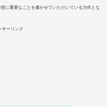
予想に重要なことを書かせていただいている力作とな
ンサーリンク