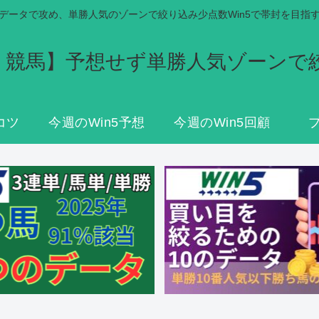
データで攻め、単勝人気のゾーンで絞り込み少点数Win5で帯封を目指
競馬】予想せず単勝人気ゾーンで絞
コツ
今週のWin5予想
今週のWin5回顧