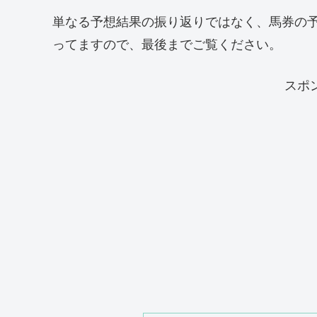
単なる予想結果の振り返りではなく、馬券の
ってますので、最後までご覧ください。
スポ