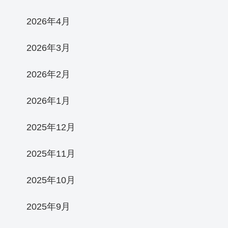
2026年4月
2026年3月
2026年2月
2026年1月
2025年12月
2025年11月
2025年10月
2025年9月