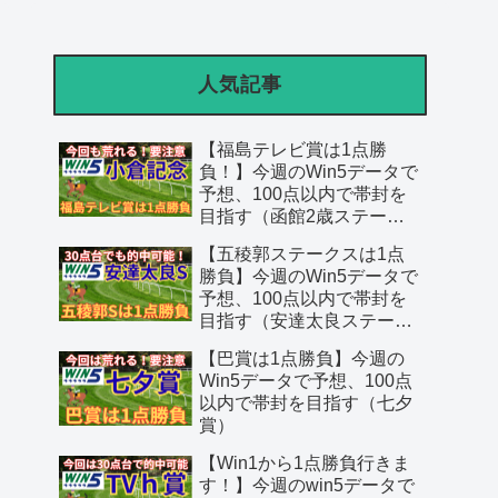
人気記事
【福島テレビ賞は1点勝
負！】今週のWin5データで
予想、100点以内で帯封を
目指す（函館2歳ステーク
ス、小倉記念）
【五稜郭ステークスは1点
勝負】今週のWin5データで
予想、100点以内で帯封を
目指す（安達太良ステーク
ス）
【巴賞は1点勝負】今週の
Win5データで予想、100点
以内で帯封を目指す（七夕
賞）
【Win1から1点勝負行きま
す！】今週のwin5データで