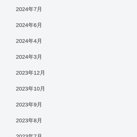
2024年7月
2024年6月
2024年4月
2024年3月
2023年12月
2023年10月
2023年9月
2023年8月
2023年7月