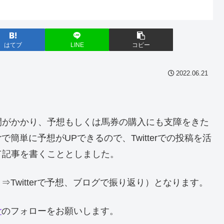
はてブ
LINE
コピー
2022.06.21
間がかかり、予想もしくは馬券の購入にも支障をきた
rで簡単に予想がUPできるので、Twitterでの投稿を活
て記事を書くこととしました。
り⇒Twitterで予想、ブログで振り返り）となります。
r
のフォローをお願いします。