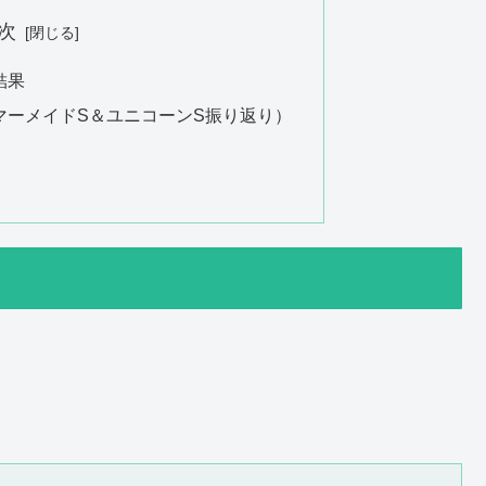
次
結果
結果（マーメイドS＆ユニコーンS振り返り）