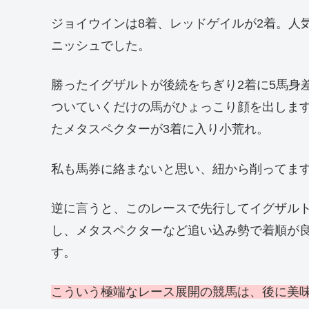
ジョイウインは8着、レッドゲイルが2着。人
ニッシュでした。
勝ったイグザルトが後続をちぎり2着に5馬身
ついていくだけの馬がひょっこり顔を出します
たメタスペクターが3着に入り小荒れ。
私も馬券に絡まないと思い、紐から削ってま
逆に言うと、このレースで先行してイグザル
し、メタスペクターなど追い込み勢で着順が
す。
こういう極端なレース展開の競馬は、後に美