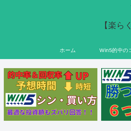
【楽らく
ホーム
Win5的中の