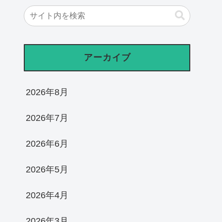
アーカイブ
2026年8月
2026年7月
2026年6月
2026年5月
2026年4月
2026年3月