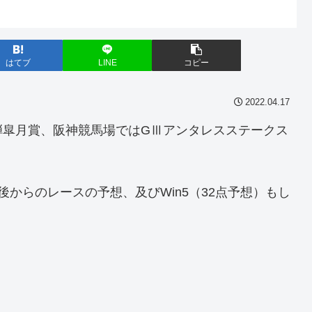
はてブ
LINE
コピー
2022.04.17
弾皐月賞、阪神競馬場ではGⅢアンタレスステークス
からのレースの予想、及びWin5（32点予想）もし