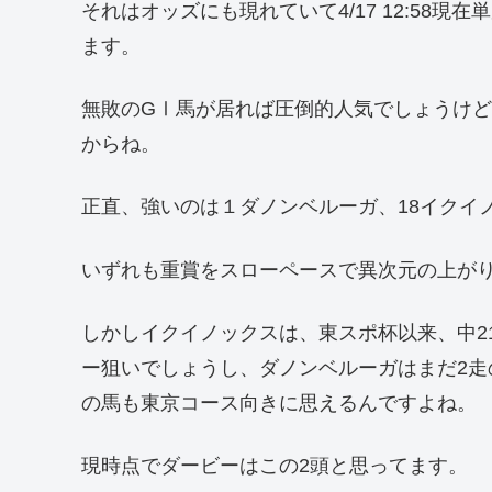
それはオッズにも現れていて4/17 12:58現
ます。
無敗のGⅠ馬が居れば圧倒的人気でしょうけ
からね。
正直、強いのは１ダノンベルーガ、18イクイ
いずれも重賞をスローペースで異次元の上が
しかしイクイノックスは、東スポ杯以来、中2
ー狙いでしょうし、ダノンベルーガはまだ2
の馬も東京コース向きに思えるんですよね。
現時点でダービーはこの2頭と思ってます。