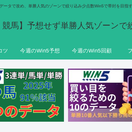
データで攻め、単勝人気のゾーンで絞り込み少点数Win5で帯封を目指
競馬】予想せず単勝人気ゾーンで絞
コツ
今週のWin5予想
今週のWin5回顧