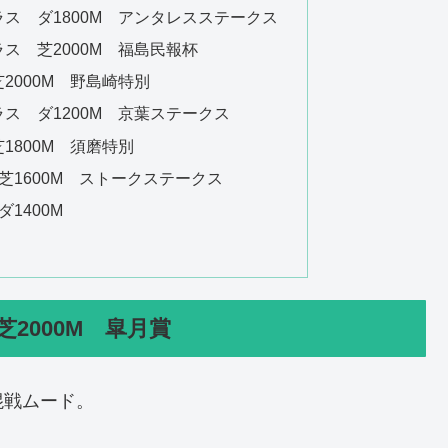
ラス ダ1800M アンタレスステークス
ラス 芝2000M 福島民報杯
2000M 野島崎特別
ラス ダ1200M 京葉ステークス
1800M 須磨特別
芝1600M ストークステークス
1400M
2000M 皐月賞
混戦ムード。