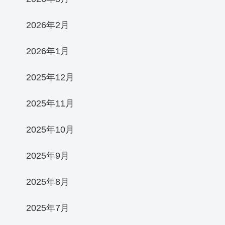
2026年2月
2026年1月
2025年12月
2025年11月
2025年10月
2025年9月
2025年8月
2025年7月