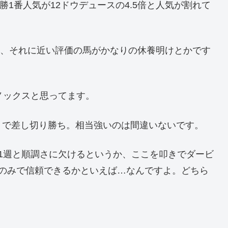
在単勝1番人気が12ドウデュースの4.5倍と人気が割れて
ど、それに近い評価の馬がかなりの休養明けとかです
ノックスと思ってます。
りで差し切り勝ち。相当強いのは間違いないです。
1週と順調さに欠けるというか、ここを叩きでダービ
走のみで信頼できるかといえば…なんですよ。どちら