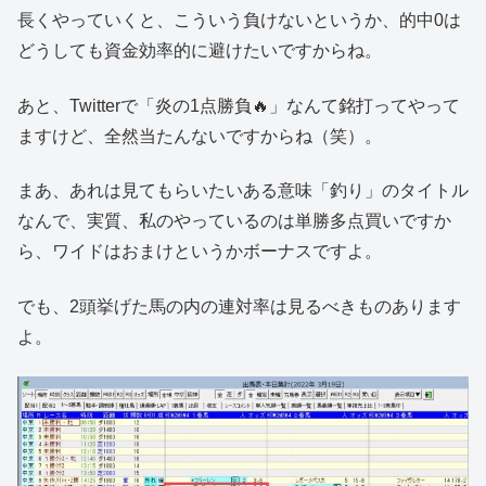
長くやっていくと、こういう負けないというか、的中0は
どうしても資金効率的に避けたいですからね。
あと、Twitterで「炎の1点勝負🔥」なんて銘打ってやって
ますけど、全然当たんないですからね（笑）。
まあ、あれは見てもらいたいある意味「釣り」のタイトル
なんで、実質、私のやっているのは単勝多点買いですか
ら、ワイドはおまけというかボーナスですよ。
でも、2頭挙げた馬の内の連対率は見るべきものあります
よ。