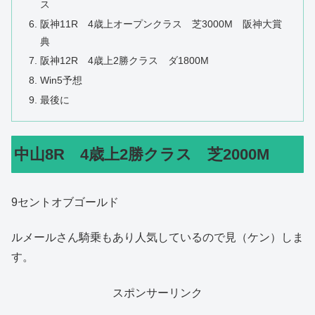
ス
阪神11R 4歳上オープンクラス 芝3000M 阪神大賞
典
阪神12R 4歳上2勝クラス ダ1800M
Win5予想
最後に
中山8R 4歳上2勝クラス 芝2000M
9セントオブゴールド
ルメールさん騎乗もあり人気しているので見（ケン）しま
す。
スポンサーリンク