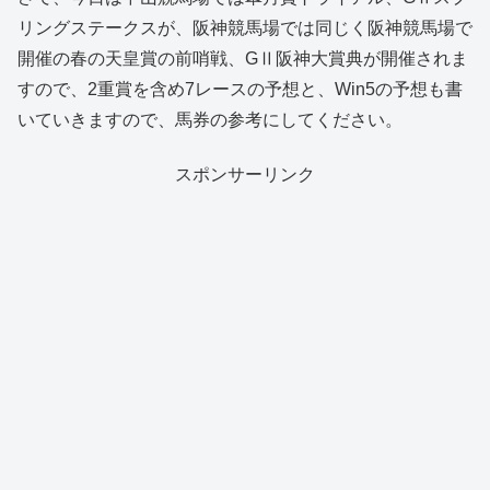
リングステークスが、阪神競馬場では同じく阪神競馬場で
開催の春の天皇賞の前哨戦、GⅡ阪神大賞典が開催されま
すので、2重賞を含め7レースの予想と、Win5の予想も書
いていきますので、馬券の参考にしてください。
スポンサーリンク