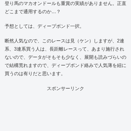
登り馬のマカオンドールも重賞の実績がありません。正直
どこまで通用するのか…？
予想としては、ディープボンド一択。
断然人気なので、このレースは見（ケン）しますが、2連
系、3連系買う人は、長距離レースって、あまり施行され
ないので、データがそもそも少なく、展開も読みづらいの
で結構荒れますので、ディープボンド絡みで人気薄を紐に
買うのは有りだと思います。
スポンサーリンク