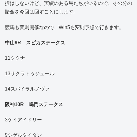
択はしないけど、実績のある馬たちがいるので、その分の
賭金を今回は回すことにします。
競馬も変則開催なので、Win5も変則予想で行きます。
中山9R スピカステークス
11ククナ
13サクラトゥジュール
14スパイラルノヴァ
阪神10R 鳴門ステークス
3ケイアイドリー
9シゲルタイタン