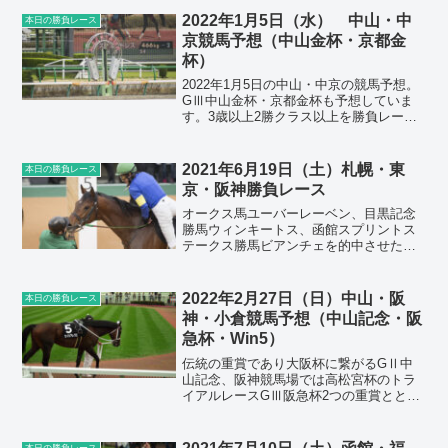
29日東京・中京勝負レース予想
2022年1月5日（水） 中山・中
本日の勝負レース
京競馬予想（中山金杯・京都金
杯）
2022年1月5日の中山・中京の競馬予想。
GⅢ中山金杯・京都金杯も予想していま
す。3歳以上2勝クラス以上を勝負レース
の対象にしているので、午後からのレー
スとなります。3連系推奨馬、単勝推奨馬
を各レースアップしますので、馬券の参
2021年6月19日（土）札幌・東
本日の勝負レース
考にしてください。
京・阪神勝負レース
オークス馬ユーバーレーベン、目黒記念
勝馬ウィンキートス、函館スプリントス
テークス勝馬ビアンチェを的中させた
「楽々予想」の6月19日（土）の競馬予想
札幌、東京、阪神のメインレースの予想
も掲載してます馬券の参考にしてくださ
2022年2月27日（日）中山・阪
本日の勝負レース
い
神・小倉競馬予想（中山記念・阪
急杯・Win5）
伝統の重賞であり大阪杯に繋がるGⅡ中
山記念、阪神競馬場では高松宮杯のトラ
イアルレースGⅢ阪急杯2つの重賞ととも
に、中山・阪神競馬場の計6レースの単複
及び、馬連もしくはワイド1点勝負また、
Win5も各レース2頭セレクト（掛け金
本日の勝負レース