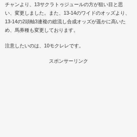
チャンより、13サクラトゥジュールの方が狙い目と思
い、変更しました。また、13-14のワイドのオッズより、
13-14の2頭軸3連複の総流し合成オッズが遥かに高いた
め、馬券種も変更しております。
注意したいのは、10モクレレです。
スポンサーリンク