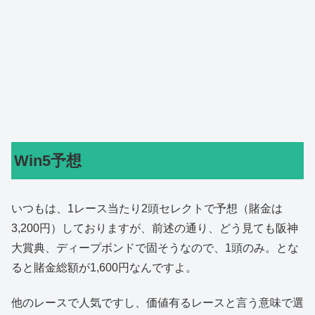
Win5予想
いつもは、1レース当たり2頭セレクトで予想（賭金は
3,200円）しておりますが、前述の通り、どう見ても阪神
大賞典、ディープボンドで固そうなので、1頭のみ。とな
ると賭金総額が1,600円なんですよ。
他のレースで人気ですし、価値有るレースと言う意味で選