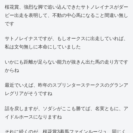
桜花賞、強烈な脚で追い込んできたサトノレイナスがダー
ビー出走を表明して、不動の中心馬になること間違い無し
です
サトノレイナスですが、もしオークスに出走していれば、
私は文句無しに本命にしていました
いかにも距離が足らない能力が抜きん出た馬の走り方です
からね
最近でいえば、昨年のスプリンターステークスのグランア
レグリアがそうですね
話を戻しますが、ソダシがここも勝てば、名実ともに、ア
イドルホースになりますね
それに続くのが、桜花賞3着馬ファインルージュ、同じく