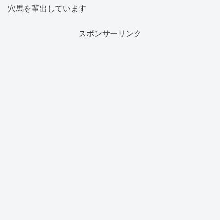
穴馬を輩出しています
スポンサーリンク