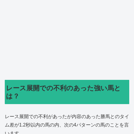
レース展開での不利のあった強い馬と
は？
レース展開での不利があったが内容のあった勝馬とのタイ
ム差が1.2秒以内の馬の内、次の4パターンの馬のことを言
います