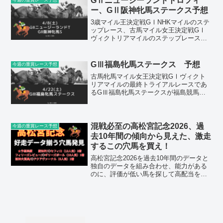
GⅡニュージーランドトロフィ
ー、GⅡ阪神牝馬ステークス予想
3歳マイル王決定戦GⅠNHKマイルのステ
ップレース、古馬マイル女王決定戦GⅠ
ヴィクトリアマイルのステップレースが
中山、阪神競馬場それぞれで開催。GⅡ
ニュージーランドトロフィー、GⅡ阪神
牝馬ステークスの過去10年のデータと傾
GⅢ福島牝馬ステークス 予想
今週の重賞レース予想
向、有力馬考察、予想記事です。
古馬牝馬マイル女王決定戦GⅠヴィクト
リアマイルの最終トライアルレースであ
るGⅢ福島牝馬ステークスが福島競馬場
芝1800Mを舞台にして行われます。昨年
は勝馬を単勝で的中、過去10年のデータ
から見える傾向、有力馬の考察から勝馬
を予想します。
混戦必至の高松宮記念2026、過
今週の重賞レース予想
去10年間の傾向から見えた、激走
するこの穴馬を買え！
高松宮記念2026を過去10年間のデータと
独自のデータを組み合わせ、能力がある
のに、評価が低い馬を探して高配当を目
指していきます。馬連と3連複予想を紹
介。