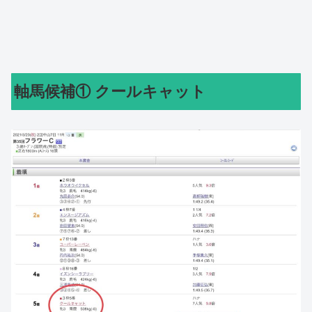
軸馬候補① クールキャット