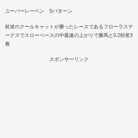
ユーバーレーベン Sパターン
前述のクールキャットが勝ったレースであるフローラステ
ークスでスローペースの中最速の上がりで勝馬と0.2秒差3
着
スポンサーリンク