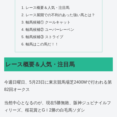
レース概要＆人気・注目馬
レース展開での不利のあった強い馬とは？
軸馬候補① クールキャット
軸馬候補② ユーバーレーベン
軸馬候補③ ストライプ
軸馬はこの馬だ！！
レース概要＆人気・注目馬
今週日曜日、5月23日に東京競馬場芝2400Mで行われる第
82回オークス
当然中心となるのが、現在5勝無敗、阪神ジュビナイルフ
ィリーズ、桜花賞とGⅠ2勝の白毛馬ソダシ