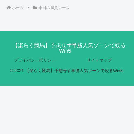
ホーム
本日の勝負レース
【楽らく競馬】予想せず単勝人気ゾーンで絞る
Win5
プライバシーポリシー
サイトマップ
© 2021 【楽らく競馬】予想せず単勝人気ゾーンで絞るWin5.