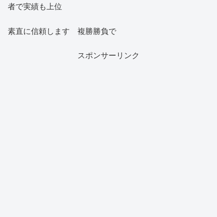
者で実績も上位
素直に信頼します 複勝勝負で
スポンサーリンク