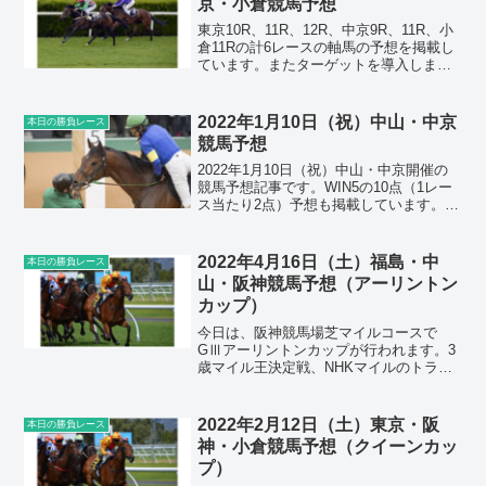
京・小倉競馬予想
東京10R、11R、12R、中京9R、11R、小
倉11Rの計6レースの軸馬の予想を掲載し
ています。またターゲットを導入しまし
た。ターゲットの利便性についても書い
ています。おすすめソフトです。
2022年1月10日（祝）中山・中京
本日の勝負レース
競馬予想
2022年1月10日（祝）中山・中京開催の
競馬予想記事です。WIN5の10点（1レー
ス当たり2点）予想も掲載しています。馬
券のご参考に
2022年4月16日（土）福島・中
本日の勝負レース
山・阪神競馬予想（アーリントン
カップ）
今日は、阪神競馬場芝マイルコースで
GⅢアーリントンカップが行われます。3
歳マイル王決定戦、NHKマイルのトライ
アルレースで3着まで優先出走権が与えら
れるレース。アーリントンカップはもち
ろん他の福島・中山・阪神の午後からの
2022年2月12日（土）東京・阪
本日の勝負レース
レースも予想。
神・小倉競馬予想（クイーンカッ
プ）