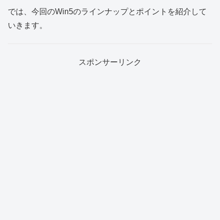
では、今回のWin5のラインナップとポイントを紹介して
いきます。
スポンサーリンク