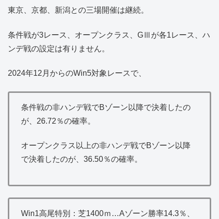
東京、京都、新潟との三場開催は継続。
条件戦が3レース、オープンクラス、GⅢが各1レース、ハ
ンデ戦の設定は有りません。
2024年12月からのWin5対象レースで、
条件戦の非ハンデ戦でBゾーン以降で決着したの
が、26.72％の確率。
オープンクラス以上の非ハンデ戦でBゾーン以降
で決着したのが、36.50％の確率。
Win1高尾特別：芝1400ｍ…Aゾーン勝率14.3％、