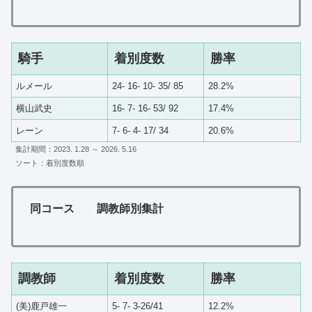
騎手
着別度数
勝率
ルメール
24- 16- 10- 35/ 85
28.2%
横山武史
16- 7- 16- 53/ 92
17.4%
レーン
7- 6- 4- 17/ 34
20.6%
集計期間：2023. 1.28 ～ 2026. 5.16
ソート：着別度数順
同コース 調教師別集計
調教師
着別度数
勝率
(美)鹿戸雄一
5- 7- 3-26/41
12.2%