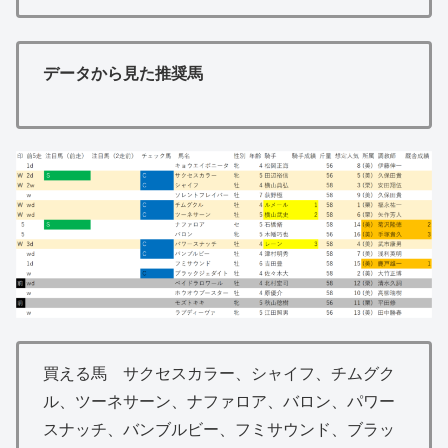
データから見た推奨馬
買える馬 サクセスカラー、シャイフ、チムグク
ル、ツーネサーン、ナファロア、バロン、パワー
スナッチ、バンブルビー、フミサウンド、ブラッ