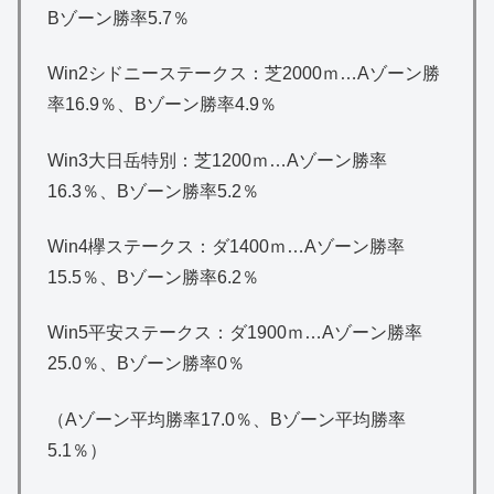
Bゾーン勝率5.7％
Win2シドニーステークス：芝2000ｍ…Aゾーン勝
率16.9％、Bゾーン勝率4.9％
Win3大日岳特別：芝1200ｍ…Aゾーン勝率
16.3％、Bゾーン勝率5.2％
Win4欅ステークス：ダ1400ｍ…Aゾーン勝率
15.5％、Bゾーン勝率6.2％
Win5平安ステークス：ダ1900ｍ…Aゾーン勝率
25.0％、Bゾーン勝率0％
（Aゾーン平均勝率17.0％、Bゾーン平均勝率
5.1％）