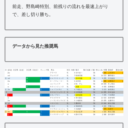
前走、野島崎特別、前残りの流れを最速上がり
で、差し切り勝ち。
データから見た推奨馬