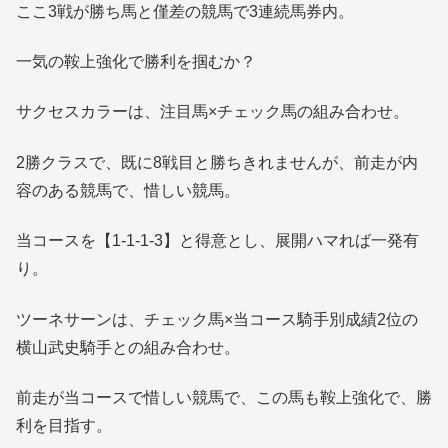
ここ3戦が勝ち馬と僅差の競馬で3連続馬券内。
一気の鞍上強化で勝利を掴むか？
サクセスカラーは、注目馬×チェック馬の組み合わせ。
2勝クラスで、既に8戦目と勝ちきれませんが、前走が内
容のある競馬で、惜しい競馬。
当コースを【1-1-1-3】と得意とし、展開ハマれば一発有
り。
ツーネサーンは、チェック馬×当コース騎手別成績2位の
横山武史騎手との組み合わせ。
前走が当コースで惜しい競馬で、この馬も鞍上強化で、勝
利を目指す。