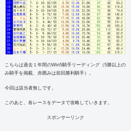
こちらは過去１年間のWin5騎手リーディング（5勝以上の
み騎手を掲載、赤囲みは前回勝利騎手）。
今回は該当者無しです。
このあと、各レースをデータで攻略していきます。
スポンサーリンク