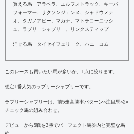
買える馬 アラベラ、エルフストラック、キーパ
フォーマー、サクソンジェンヌ、シャドウメテ
オ、タガノアビー、マカナ、マトラコーニッシ
ュ、ラブリーシャブリー、リンクスティップ
消せる馬 タイセイフェリーク、ハニーコム
このレースも買いたい馬が多いが、1点に絞ります。
想定1番人気のラブリーシャブリーです。
ラブリーシャブリーは、前5走高勝率パターン×注目馬×2×
チェック馬の組み合わせ。
デビューから5戦を3勝でパーフェクト馬券内と完璧な馬
柱。