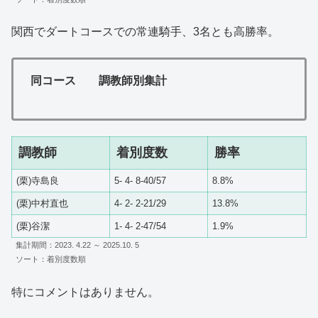
関西でダートコースでの常連騎手、3名とも高勝率。
同コース 調教師別集計
調教師
着別度数
勝率
(栗)寺島良
5- 4- 8-40/57
8.8%
(栗)中村直也
4- 2- 2-21/29
13.8%
(栗)谷潔
1- 4- 2-47/54
1.9%
集計期間：2023. 4.22 ～ 2025.10. 5
ソート：着別度数順
特にコメントはありません。