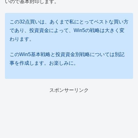
いので基本封印します。
この32点買いは、あくまで私にとってベストな買い方
であり、投資資金によって、Win5の戦略は大きく変
わります。
このWin5基本戦略と投資資金別戦略については別記
事を作成します。お楽しみに。
スポンサーリンク