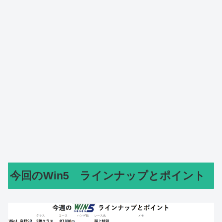
今回のWin5 ラインナップとポイント