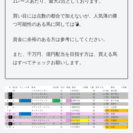
1レースあたり、最大2点としております。
買い目には点数の都合で加えないが、人気薄の勝
つ可能性のある馬に関しては💣️。
資金に余裕のある方は参考にしてください。
また、千万円、億円配当を目指す方は、買える馬
はすべてチェックお願いします。