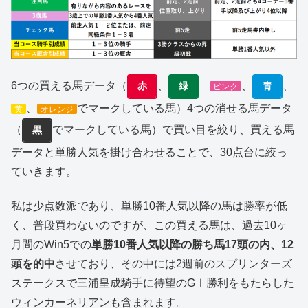
6つの買える馬データ（
、
、
、
赤
緑
青
ピンク
、
でマークしている馬）4つの消せる馬データ
黄
オレンジ
（
でマークしている馬）で買い目を絞り、買える馬
黒
データと単勝人気を掛け合わせることで、30点台に絞っ
ていきます。
私は少点数派であり、単勝10番人気以降の馬は勝率が低
く、普段買わないのですが、この買える馬は、過去10ヶ
月間のWin5での
単勝10番人気以降の勝ち馬17頭の内、12
頭を的中
させており、その中には2週前のスプリンターズ
ステークスで三浦皇成騎手に待望のGⅠ勝利をもたらした
ウィンカーネリアンも含まれます。