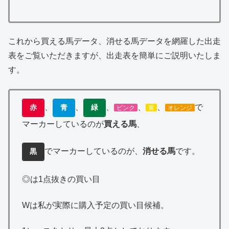
これから買える馬データ、消せる馬データを網羅した出走
表をご覧いただきますが、出走表を簡単にご説明いたしま
す。
、
、
、
、
、
で
赤
青
緑
ピンク
黄
オレンジ
マーカーしているのが
買える馬
、
でマーカーしているのが、
消せる馬
です。
黒
◎は1点抜きの買い目
Wは私が実際に購入予定の買い目候補。