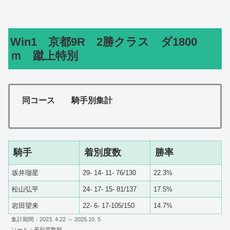
Win1 京都9R 2勝クラス ダ1800
ｍ 蹴上特別
同コース 騎手別集計
騎手
着別度数
勝率
坂井瑠星
29- 14- 11- 76/130
22.3%
松山弘平
24- 17- 15- 81/137
17.5%
岩田望来
22- 6- 17-105/150
14.7%
集計期間：2023. 4.22 ～ 2025.10. 5
ソート：着別度数順