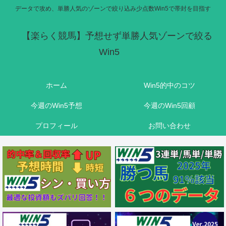
データで攻め、単勝人気のゾーンで絞り込み少点数Win5で帯封を目指す
【楽らく競馬】予想せず単勝人気ゾーンで絞る
Win5
ホーム
Win5的中のコツ
今週のWin5予想
今週のWin5回顧
プロフィール
お問い合わせ