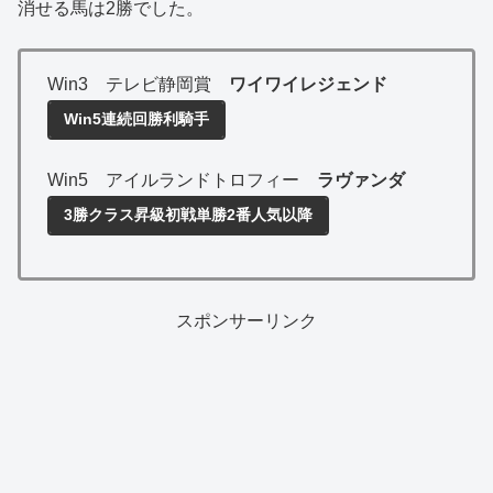
消せる馬は2勝でした。
Win3 テレビ静岡賞
ワイワイレジェンド
Win5連続回勝利騎手
Win5 アイルランドトロフィー
ラヴァンダ
3勝クラス昇級初戦単勝2番人気以降
スポンサーリンク