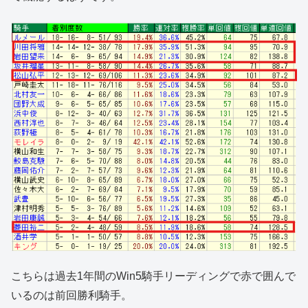
こちらは過去1年間のWin5騎手リーディングで赤で囲んで
いるのは前回勝利騎手。