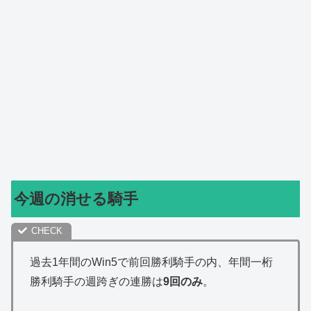
今週の消せる騎手
過去1年間のWin5で前回勝利騎手の内、年間一桁
勝利騎手の週跨ぎの連勝は
9回のみ
。