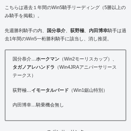
こちらは過去１年間のWin5騎手リーディング（5勝以上の
み騎手を掲載）。
先週勝利騎手の内、
国分恭介
、
荻野極
、
内田博幸
騎手は過
去1年間のWin5一桁勝利騎手に該当し、消し推奨。
国分恭介…
ホークマン
（Win2モーリスカップ）、
タガノアレハンドラ
（Win4JRAアニバーサリース
テークス）
荻野極…
イモータルバード
（Win1鋸山特別）
内田博幸…騎乗機会無し