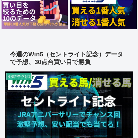
今週のWin5（セントライト記念）データ
で予想、30点台買い目で勝負
今週のWin5予想