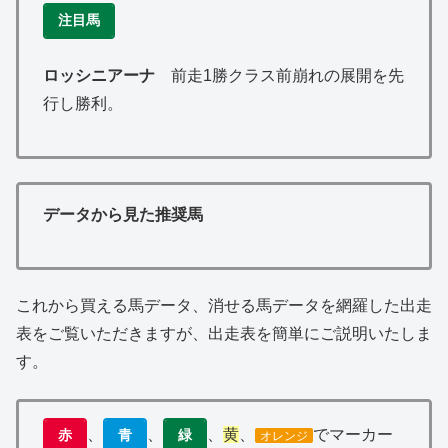
注目馬
ロッシニアーナ
前走1勝クラス前崩れの展開を先
行し勝利。
データから見た推奨馬
これから買える馬データ、消せる馬データを網羅した出走
表をご覧いただきますが、出走表を簡単にご説明いたしま
す。
、
、
、
黄
、
でマーカー
赤
青
緑
オレンジ