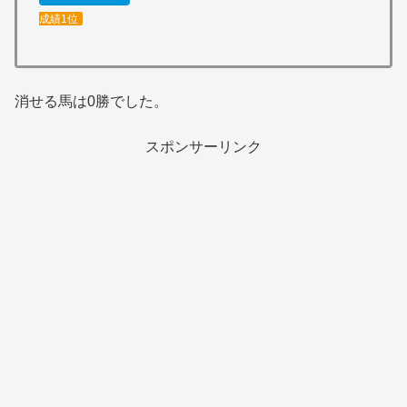
成績1位
消せる馬は0勝でした。
スポンサーリンク