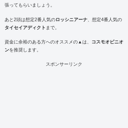
張ってもらいましょう。
あと2頭は想定2番人気の
ロッシニアーナ
、想定4番人気の
タイセイアディクト
まで。
資金に余裕のある方へのオススメの▲は、
コスモオピニオ
ン
を推奨します。
スポンサーリンク