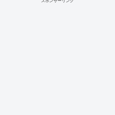
スポンサーリンク