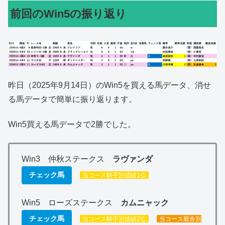
前回のWin5の振り返り
昨日（2025年9月14日）のWin5を買える馬データ、消せ
る馬データで簡単に振り返ります。
Win5買える馬データで2勝でした。
Win3 仲秋ステークス
ラヴァンダ
チェック馬
当コース騎手別成績1位
Win5 ローズステークス
カムニャック
チェック馬
当コース騎手別成績2位
当コース厩舎別