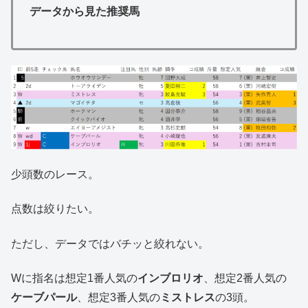
データから見た推奨馬
少頭数のレース。
点数は絞りたい。
ただし、データではバチッと絞れない。
Wに指名は想定1番人気の
インブロリオ
、想定2番人気の
ケーブパール
、想定3番人気の
ミストレス
の3頭。