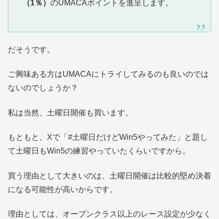
（1％）
のUMACAポイントを進呈します。
だそうです。
ご興味ある方はUMACAにトライしてみるのも良いのでは
ないのでしょうか？
私は当然、土曜日開催も買います。
もともと、Xで「#土曜日だけどWin5やってみた」と題し
て土曜日もWin5の練習やっていたくらいですから。
買う理由として大きいのは、土曜日開催は比較的堅め決着
になる可能性が高いからです。
理由としては、オープンクラス以上のレース設定が少なく