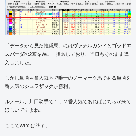
「データから見た推奨馬」には
ヴァナルガンド
と
ゴッドエ
スパーダ
の2頭をWに゙指名しており、当日もそのまま購
入しました。
しかし単勝４番人気内で唯一のノーマーク馬である単勝3
番人気の
シュラザック
が勝利。
ルメール、川田騎手で１，２番人気であればどちらか来て
ほしいですよね。
ここでWin5は終了。