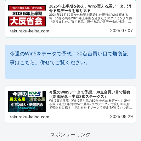
2025年上半期を終え、Win5買える馬データ、消
せる馬データを振り返る
2024年11月30日から検証を開始した現行のWin5買える
馬、消せる馬を2025年上半期を過ぎたこのタイミングで振
り返りました。買える馬、消せる馬の各データの検証、1
点抜きできる条件、今後の買える馬、消せる馬のデータの
取扱をシュミレーションにて決定。
2025.07.07
rakuraku-keiba.com
今週のWin5をデータで予想、30点台買い目で勝負記
事はこちら。併せてご覧ください。
今週のWin5データで予想、30点台買い目で勝負
（新潟記念・中京2歳ステークス）
Win5買える馬（Win5勝ち馬の80％を占めるデータ）消せ
る馬（過去1年間のWin5勝率2％のデータ）で絞り30点台
で帯封を目指す「予想をせずゾーンで抑えるWin5」今週
（中京2歳ステークス、新潟記念）の予想記事。先週は36
点でWin4。
2025.08.29
rakuraku-keiba.com
スポンサーリンク