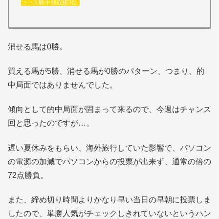
コース騎手別成績3位
消せる馬は0勝。
買える馬が5勝、消せる馬が0勝のパターン、つまり、的
中局面ではありませんでした。
傾向として的中局面が固まって来るので、今週はチャンス
回と思ったのですが…。
遅い夏休みをもらい、海外旅行していた影響で、パソコン
の電源の加減でパソコンからの投票が出来ず、通常の倍の
72点勝負。
また、締め切り時間よりかなり早い当日の早朝に投票しま
したので、単勝人気がチェックしきれていないというハン