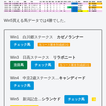
Win5買える馬データでは4勝でした。
Win1 白川郷ステークス
カゼノランナー
チェック馬
当コース厩舎別成績1位
Win3 日高ステークス
リラボニート
注目馬
チェック馬
当コース厩舎別成績1位
Win4 中京2歳ステークス…
キャンディード
チェック馬
Win5 新潟記念…
シランケド
チェック馬
当