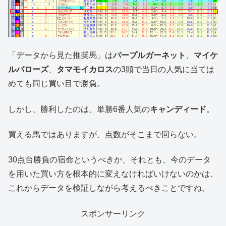
「データから見た推奨馬」は
パープルガーネット
、
マイケ
ルバローズ
、
タマモイカロス
の3頭で当日の人気に当ては
めても同じ買い目で勝負。
しかし、勝利したのは、単勝6番人気の
キャンディード
。
買える馬ではありますが、点数がそこまで回らない。
30点台勝負の宿命というべきか、それとも、今のデータ
を用いた買い方を根本的に変えなければいけないのかは、
これからデータを検証しながら考えるべきことですね。
スポンサーリンク