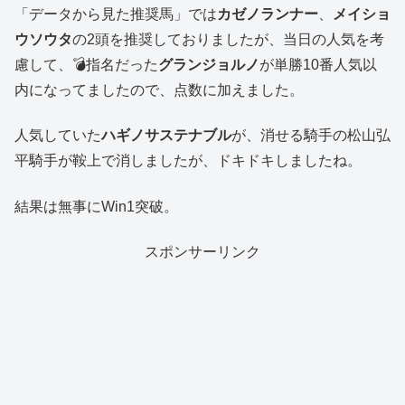
「データから見た推奨馬」では
カゼノランナー
、
メイショ
ウソウタ
の2頭を推奨しておりましたが、当日の人気を考
慮して、💣️指名だった
グランジョルノ
が単勝10番人気以
内になってましたので、点数に加えました。
人気していた
ハギノサステナブル
が、消せる騎手の松山弘
平騎手が鞍上で消しましたが、ドキドキしましたね。
結果は無事にWin1突破。
スポンサーリンク