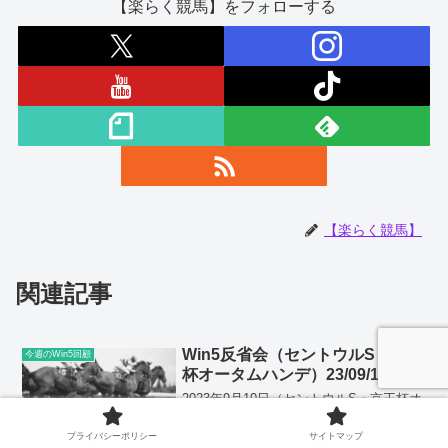
【楽らく競馬】をフォローする
【楽らく競馬】
関連記事
Win5反省会（セントウルS・京王
今週のWin5回顧
杯オータムハンデ）23/09/10
2023年9月10日（セントウルS・京王杯オ
ータムハンデ）Win5予想反省会。毎週の
馬券の予想⇒馬券を買うのルーティーン
プライバシーポリシー
サイトマップ
に「振り返り」を挟むことで、・予想の