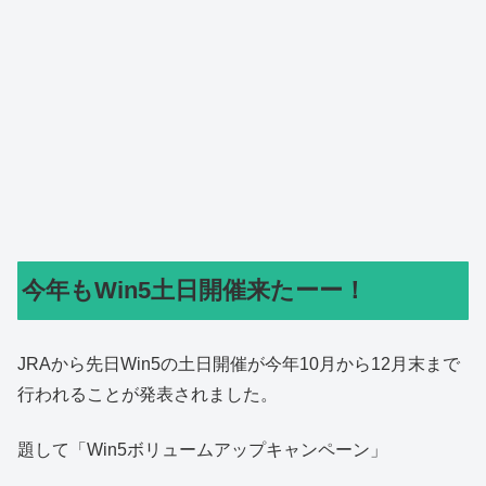
今年もWin5土日開催来たーー！
JRAから先日Win5の土日開催が今年10月から12月末まで
行われることが発表されました。
題して「Win5ボリュームアップキャンペーン」