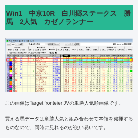
Win1 中京10R 白川郷ステークス 勝
馬 2人気 カゼノランナー
この画像はTarget fronteier JVの単勝人気順画像です。
買える馬データは単勝人気と組み合わせて本領を発揮する
ものなので、同時に見れるのが使い易いです。