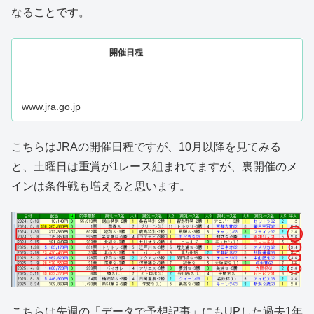
なることです。
開催日程
www.jra.go.jp
こちらはJRAの開催日程ですが、10月以降を見てみる
と、土曜日は重賞が1レース組まれてますが、裏開催のメ
インは条件戦も増えると思います。
こちらは先週の「データで予想記事」にもUPした過去1年