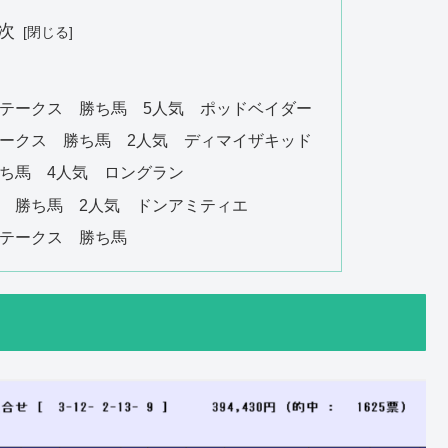
次
トステークス 勝ち馬 5人気 ポッドベイダー
ステークス 勝ち馬 2人気 ディマイザキッド
勝ち馬 4人気 ロングラン
クス 勝ち馬 2人気 ドンアミティエ
ーステークス 勝ち馬