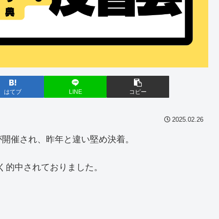
はてブ
LINE
コピー
2025.02.26
スが開催され、昨年と違い堅め決着。
も多く的中されておりました。
。