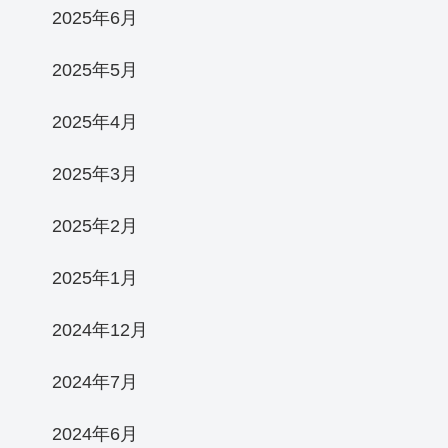
2025年6月
2025年5月
2025年4月
2025年3月
2025年2月
2025年1月
2024年12月
2024年7月
2024年6月