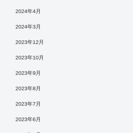
2024年4月
2024年3月
2023年12月
2023年10月
2023年9月
2023年8月
2023年7月
2023年6月