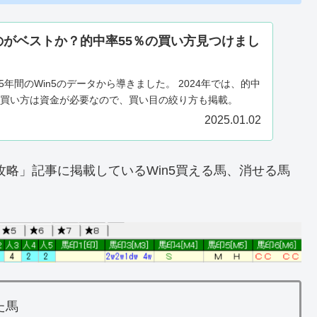
うのがベストか？的中率55％の買い方見つけまし
5年間のWin5のデータから導きました。 2024年では、的中
この買い方は資金が必要なので、買い目の絞り方も掲載。
2025.01.02
攻略」記事に掲載しているWin5買える馬、消せる馬
た馬