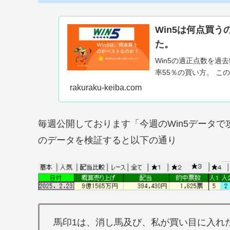
Win5は何点買
た。
Win5の適正点数を過去
率55％の買い方。 
rakuraku-keiba.com
毎週公開しております「今週のWin5データで
のデータを検証すると以下の通り
馬印1は、消し馬及び、私が買い目に入れ