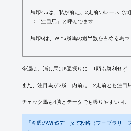
馬印4.5は、私が前走、2走前のレースで
⇒「注目馬」と呼んでます。
馬印6は、Win5勝馬の過半数を占める馬
今週は、消し馬は6週振りに、1頭も勝利せず
また、注目馬が2勝、内前走、2走前とも注目
チェック馬も4勝とデータでも獲りやすい回。
「今週のWin5データで攻略（フェブラリ