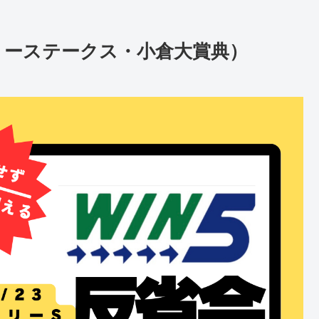
リーステークス・小倉大賞典）