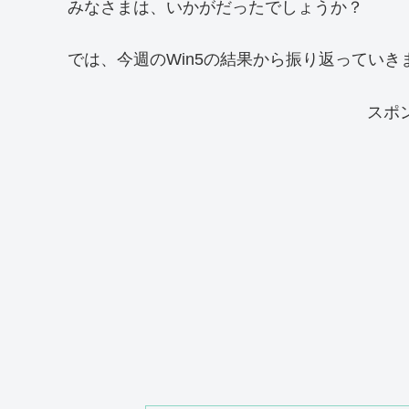
みなさまは、いかがだったでしょうか？
では、今週のWin5の結果から振り返っていき
スポ