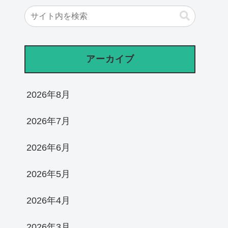
アーカイブ
2026年8月
2026年7月
2026年6月
2026年5月
2026年4月
2026年3月