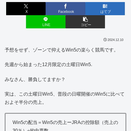
X
Facebook
はてブ
LINE
コピー
2024.12.10
予想をせず、ゾーンで抑えるWin5の楽らく競馬です。
先週から始まった12月限定の土曜日Win5.
みなさん、勝負してますか？
実は、この土曜日Win5、普段の日曜開催のWin5に比べて
およそ半分の売上。
Win5の配当＝Win5の売上ーJRAの控除額（売上の
30％）÷的中票数