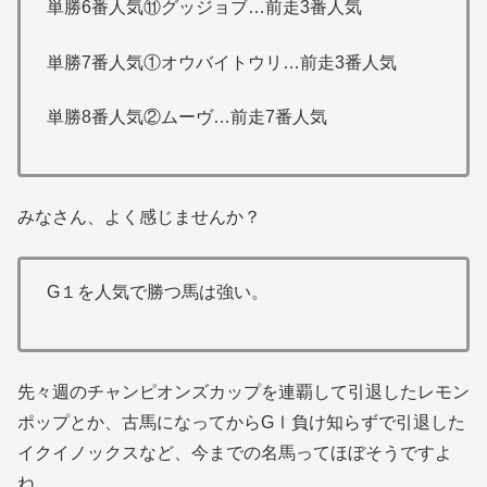
単勝6番人気⑪グッジョブ…前走3番人気
単勝7番人気①オウバイトウリ…前走3番人気
単勝8番人気②ムーヴ…前走7番人気
みなさん、よく感じませんか？
G１を人気で勝つ馬は強い。
先々週のチャンピオンズカップを連覇して引退したレモン
ポップとか、古馬になってからGⅠ負け知らずで引退した
イクイノックスなど、今までの名馬ってほぼそうですよ
ね。