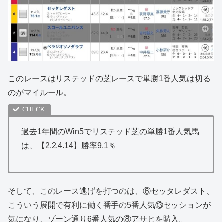
このレースはリステッドの芝レースで単勝1番人気は切る
のがマイルール。
過去1年間のWin5でリステッド芝の単勝1番人気馬
は、【2.2.4.14】勝率9.1％
そして、このレース逃げを打つのは、⑥セッタレダスト、
こういう展開で有利に働く番手の5番人気⑬セッションが
気になり、ゾーン通り6番人気の⑧アサヒを購入。