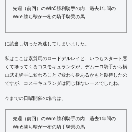
先週（前回）のWin5勝利騎手の内、過去1年間の
Win5勝ち鞍が一桁の騎手騎乗の馬
に該当し切った為逃してしまいました。
私はここは素質馬のロードデルレイと、いつもスタート悪
くて捲ってくるコスモキュランダが、デムーロ騎手から横
山武史騎手に変わることで変わり身あるかもと期待したの
ですが、コスモキュランダは同じ様なレースでしたね。
今までの日曜開催の場合は、
先週（前回）のWin5勝利騎手の内、過去1年間の
Win5勝ち鞍が一桁の騎手騎乗の馬