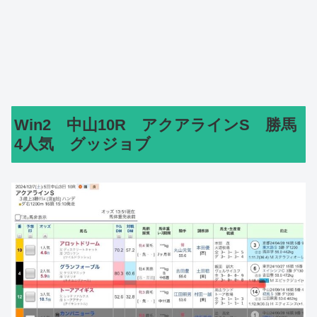
Win2 中山10R アクアラインS 勝馬
4人気 グッジョブ