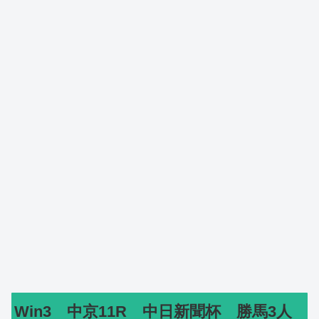
Win3 中京11R 中日新聞杯 勝馬3人