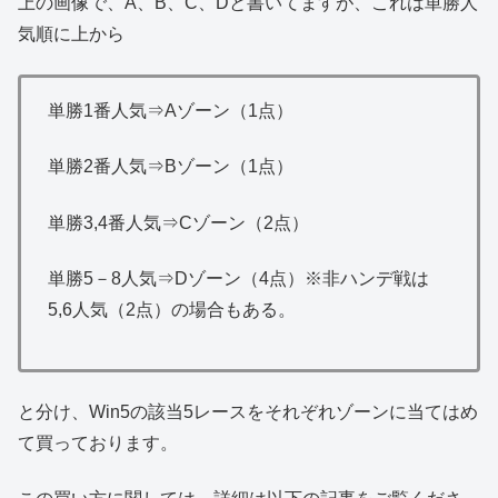
上の画像で、A、B、C、Dと書いてますが、これは単勝人
気順に上から
単勝1番人気⇒Aゾーン（1点）
単勝2番人気⇒Bゾーン（1点）
単勝3,4番人気⇒Cゾーン（2点）
単勝5－8人気⇒Dゾーン（4点）※非ハンデ戦は
5,6人気（2点）の場合もある。
と分け、Win5の該当5レースをそれぞれゾーンに当てはめ
て買っております。