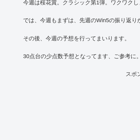
今週は桜花賞。クラシック第1弾。ワクワクし
では、今週もまずは、先週のWin5の振り返
その後、今週の予想を行ってまいります。
30点台の少点数予想となってます、ご参考に
スポ