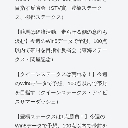
目指す反省会（STV賞、豊橋ステーク
ス、柳都ステークス）
【競馬は経済活動、走らせる側の意向も
汲む】今週のWin5データで予想、100点
以内で帯封を目指す反省会（東海ステー
クス・関屋記念）
【クイーンステークスは荒れる！】今週
のWin5データで予想、100点以内で帯封
を目指す（クイーンステークス・アイビ
スサマーダッシュ）
【豊橋ステークスは1点勝負！】今週の
Win5データで予想、100点以内で帯封を