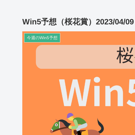
Win5予想（桜花賞）2023/04/09
今週のWin5予想