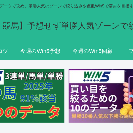
データで攻め、単勝人気のゾーンで絞り込み少点数Win5で帯封を目指
競馬】予想せず単勝人気ゾーンで絞
コツ
今週のWin5予想
今週のWin5回顧