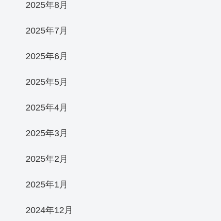
2025年8月
2025年7月
2025年6月
2025年5月
2025年4月
2025年3月
2025年2月
2025年1月
2024年12月