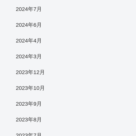
2024年7月
2024年6月
2024年4月
2024年3月
2023年12月
2023年10月
2023年9月
2023年8月
2023年7月