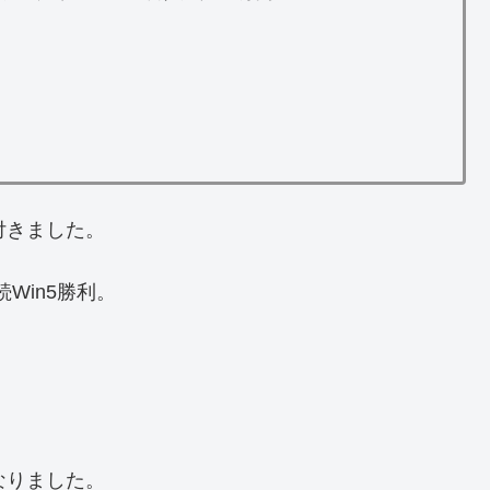
付きました。
Win5勝利。
なりました。