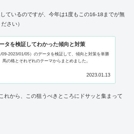
奨しているのですが、今年は1度もこの16-18までが無
ください）
のデータを検証してわかった傾向と対策
01/09-2023/01/05）のデータを検証して、傾向と対策を単勝
、馬の格とそれぞれのテーマからまとめました。
2023.01.13
、これから、この狙うべきところにドサッと集まって