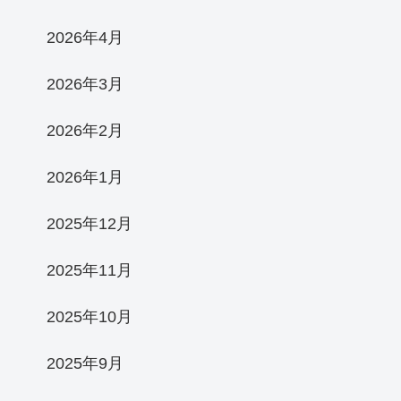
2026年4月
2026年3月
2026年2月
2026年1月
2025年12月
2025年11月
2025年10月
2025年9月