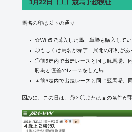
1月22日（土）競馬予想検証
馬名の印は以下の通り
☆Win5で購入した馬、単勝も購入して
◎もしくは馬名が赤字…展開の不利があ
◯前5走内で出走レースと同じ競馬場、
勝馬と僅差のレースをした馬
▲前5走内で出走レースと同じ競馬場、
因みに、この日は、◎と◯または▲の条件が