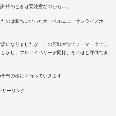
馬外枠のときは要注意なのかも…。
したのは勝ちにいったオーベルニュ、サンライズホー
世話になりましたが、この何戦大敗でノーマークでし
。しかし、ブルアイベリーデ同様、それほど評価でき
の予想の検証を行っていきます。
ンサーリンク