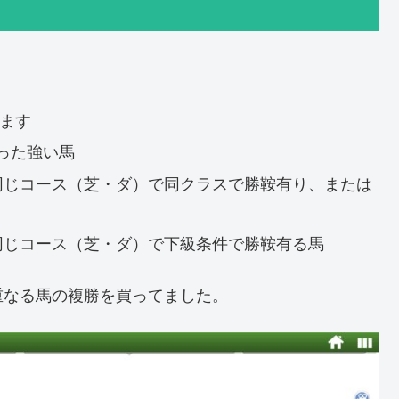
います
った強い馬
同じコース（芝・ダ）で同クラスで勝鞍有り、または
同じコース（芝・ダ）で下級条件で勝鞍有る馬
重なる馬の複勝を買ってました。