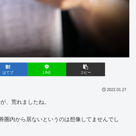
はてブ
LINE
コピー
2022.01.27
たが、荒れましたね。
馬券圏内から居ないというのは想像してませんでし