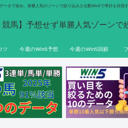
データで攻め、単勝人気のゾーンで絞り込み少点数Win5で帯封を目指
競馬】予想せず単勝人気ゾーンで絞
コツ
今週のWin5予想
今週のWin5回顧