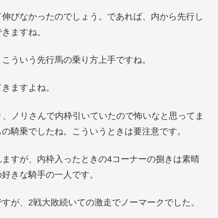
て伸びなかったのでしょう。であれば、内から先行し
できますね。
、こういう先行馬の乗り方上手ですね。
てきますよね。
有り、ノリさんで内枠引いていたので怖いなと思ってま
もの騎乗でしたね。こういうときは要注意です。
れますが、内枠入ったときの4コーナーの捌きは素晴
の好きな騎手の一人です。
ですが、2戦大敗続いての激走でノーマークでした。