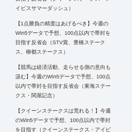
イビスサマーダッシュ）
【1点勝負の精度はあげるべき】今週の
Win5データで予想、100点以内で帯封を
目指す反省会（STV賞、豊橋ステーク
ス、柳都ステークス）
【競馬は経済活動、走らせる側の意向も
汲む】今週のWin5データで予想、100点
以内で帯封を目指す反省会（東海ステー
クス・関屋記念）
【クイーンステークスは荒れる！】今週
のWin5データで予想、100点以内で帯封
を目指す（クイーンステークス・アイビ