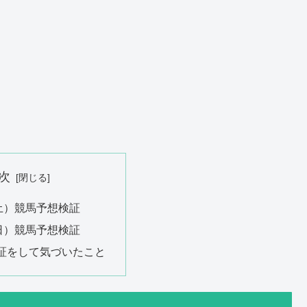
次
（土）競馬予想検証
（日）競馬予想検証
証をして気づいたこと