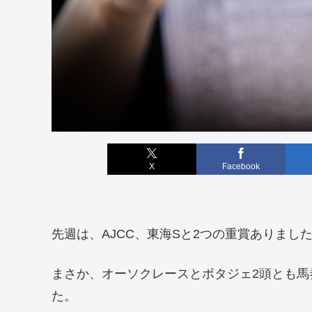
X
Facebook
先週は、AJCC、東海Sと2つの重賞ありまし
まさか、オーソクレースとポタジェ2頭とも
た。